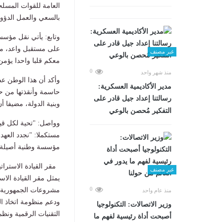
العامة للقوات المسلح
بالسعي والعمل الدؤوب
وتابع: يأتي نقل مؤسس
على مستقبل واعد، مرد
غير مصنف
معكم قلبا واحدا يؤمن
0
منذ شهر واحد
وأكد أن هذا الوطن عص
مدير الأكاديمية العسكرية:
حاسمة وأنقذتها من حا
رسالتنا إعداد جيل قادر على
وبنية الدولة، مضيفا 
التفكير مُحصن بالوعي
وواصل: "تحية لكل قيا
مستكملا: "نجدد العهد
مؤسسة وطنية أصيلة"
مقر القيادة الاسترات
غير مصنف
يمثل مقر القيادة الاس
0
مشروعات الجمهورية ال
منذ عام واحد
ودعم منظومة اتخاذ ال
وزير الاتصالات: التكنولوجيا
التقنيات الرقمية ونظم
أصبحت أداة رئيسية لفهم ما