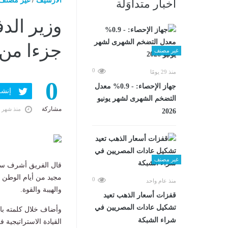
الارشيف
/
غير مصنف
أخبار متداوَلة
وزير الدف
جزءا من 
غير مصنف
0
منذ 29 يومًا
0
جهاز الإحصاء: - 0.9% معدل
إنشر ف
التضخم الشهرى لشهر يونيو
مشاركة
منذ شهر 
2026
غير مصنف
قال الفريق أشرف سال
مجيد من أيام الوطن ال
0
منذ عام واحد
والهيبة والقوة.
قفزات أسعار الذهب تعيد
تشكيل عادات المصريين في
وأضاف خلال كلمته بافتت
شراء الشبكة
القيادة الاستراتيجية 