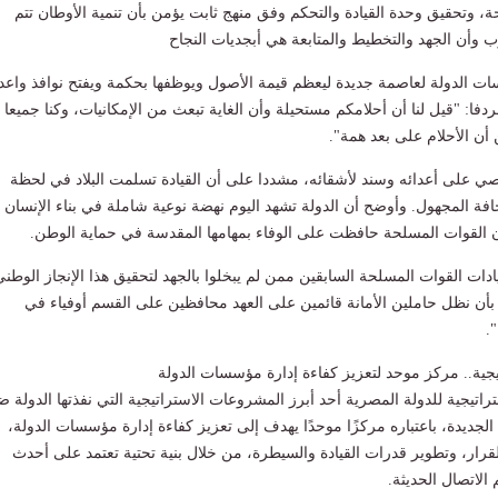
ة، وتحقيق وحدة القيادة والتحكم وفق منهج ثابت يؤمن بأن تنمية الأوطان تتم
 وأن الجهد والتخطيط والمتابعة هي أبجديات النجاح
ات الدولة لعاصمة جديدة ليعظم قيمة الأصول ويوظفها بحكمة ويفتح نوافذ واعد
فا: "قيل لنا أن أحلامكم مستحيلة وأن الغاية تبعث من الإمكانيات، وكنا جميعا
 أن الأحلام على بعد همة".
ي على أعدائه وسند لأشقائه، مشددا على أن القيادة تسلمت البلاد في لحظة
فة المجهول. وأوضح أن الدولة تشهد اليوم نهضة نوعية شاملة في بناء الإنسان
أن القوات المسلحة حافظت على الوفاء بمهامها المقدسة في حماية الوطن.
دات القوات المسلحة السابقين ممن لم يبخلوا بالجهد لتحقيق هذا الإنجاز الوطني
 بأن نظل حاملين الأمانة قائمين على العهد محافظين على القسم أوفياء في
.
يجية.. مركز موحد لتعزيز كفاءة إدارة مؤسسات الدولة
تراتيجية للدولة المصرية أحد أبرز المشروعات الاستراتيجية التي نفذتها الدولة 
جديدة، باعتباره مركزًا موحدًا يهدف إلى تعزيز كفاءة إدارة مؤسسات الدولة،
قرار، وتطوير قدرات القيادة والسيطرة، من خلال بنية تحتية تعتمد على أحدث
 الاتصال الحديثة.