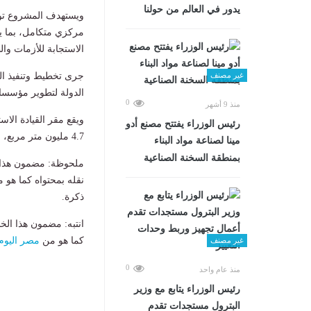
يدور في العالم من حولنا
ويستهدف المشروع توحي
مركزي متكامل، بما 
الاستجابة للأزمات وا
غير مصنف
جرى تخطيط وتنفيذ ال
الدولة لتطوير مؤسساته
0
منذ 9 أشهر
رئيس الوزراء يفتتح مصنع أدو
4.7 مليون متر مربع، ليعد من أكبر المجمعات الدفاعية والإدارية في المنطقة.
مينا لصناعة مواد البناء
بمنطقة السخنة الصناعية
ملحوظة: مضمون هذا ا
نقله بمحتواه كما هو 
ذكرة.
انتبه: مضمون هذا الخ
كما هو من
مصر اليوم
غير مصنف
0
منذ عام واحد
رئيس الوزراء يتابع مع وزير
البترول مستجدات تقدم