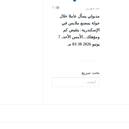
0
منذ شهرين
مدبولي يسأل عاملا خلال
جولة بمصنع ملابس في
الإسكندرية: بتقبض كم
ومؤهلك...الأمس الأحد، 7
يونيو 2026 03:38 مـ
بحث سريع: