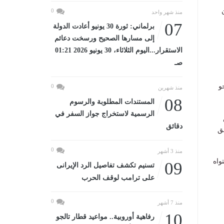
0
منذ شهر واحد
07
برلماني: ثورة 30 يونيو أعادت الدولة
إلى مسارها الصحيح ورسخت دعائم
الاستقرار...اليوم الثلاثاء، 30 يونيو 2026 01:21
صـ
نحو
0
منذ شهرين
08
المستندات المطلوبة والرسوم
الرسمية لاستخراج جواز السفر في
دقائق
ق
0
منذ 3 أشهر
واه
09
تسنيم تكشف تفاصيل الرد الإيرانى
على ترامب لوقف الحرب
0
منذ 7 أشهر
10
رفاهية أوروبية.. مواعيد قطار تالجو