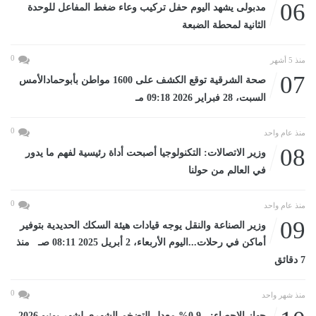
06
مدبولى يشهد اليوم حفل تركيب وعاء ضغط المفاعل للوحدة
الثانية لمحطة الضبعة
0
منذ 5 أشهر
07
صحة الشرقية توقع الكشف على 1600 مواطن بأبوحمادالأمس
السبت، 28 فبراير 2026 09:18 مـ
0
منذ عام واحد
08
وزير الاتصالات: التكنولوجيا أصبحت أداة رئيسية لفهم ما يدور
في العالم من حولنا
0
منذ عام واحد
09
وزير الصناعة والنقل يوجه قيادات هيئة السكك الحديدية بتوفير
أماكن في رحلات...اليوم الأربعاء، 2 أبريل 2025 08:11 صـ منذ
7 دقائق
0
منذ شهر واحد
جهاز الإحصاء: - 0.9% معدل التضخم الشهرى لشهر يونيو 2026