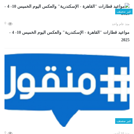
غير مصنف
0
منذ عام واحد
مواعيد قطارات "القاهرة - الإسكندرية" والعكس اليوم الخميس 10- 4 -
2025
غير مصنف
0
منذ 10 أشهر