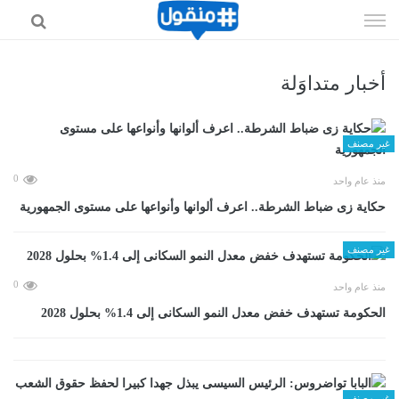
إذهب
الى
المحتوى
أخبار متداوَلة
غير مصنف
0
منذ عام واحد
حكاية زى ضباط الشرطة.. اعرف ألوانها وأنواعها على مستوى الجمهورية
غير مصنف
0
منذ عام واحد
الحكومة تستهدف خفض معدل النمو السكانى إلى 1.4% بحلول 2028
غير مصنف