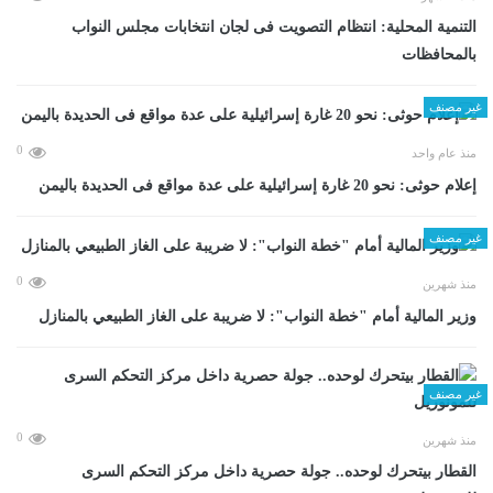
التنمية المحلية: انتظام التصويت فى لجان انتخابات مجلس النواب
بالمحافظات
غير مصنف
0
منذ عام واحد
إعلام حوثى: نحو 20 غارة إسرائيلية على عدة مواقع فى الحديدة باليمن
غير مصنف
0
منذ شهرين
وزير المالية أمام "خطة النواب": لا ضريبة على الغاز الطبيعي بالمنازل
غير مصنف
0
منذ شهرين
القطار بيتحرك لوحده.. جولة حصرية داخل مركز التحكم السرى