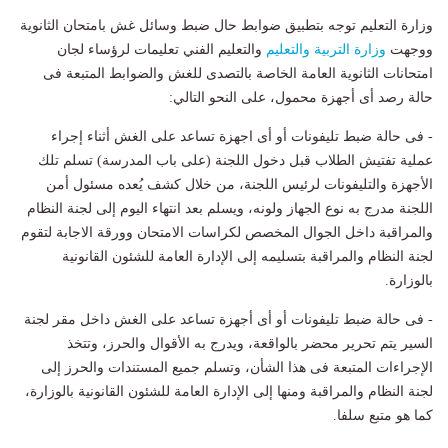
وزارة التعليم توجه بتطبيق ضوابط حال ضبط وسائل غش بامتحان الثانوية
ووجهت
وزارة التربية والتعليم
والتعليم الفني تعليمات لرؤساء لجان
امتحانات الثانوية العامة الخاصة بالتصدى للغش والضوابط المتبعة فى
حالة رصد أى أجهزة محمول، على النحو التالي:
- فى حالة ضبط تليفونات أو أى اجهزة تساعد على الغش أثناء إجراء
عملية تفتيش الطلاب قبل دخول اللجنة (على باب المدرسة) تسلم تلك
الأجهزة والتليفونات لرئيس اللجنة، من خلال كشف يُعده مسئول أمن
اللجنة مدرج به نوع الجهاز ولونه، ويسلم بعد انتهاء اليوم إلى لجنة النظام
والمراقبة داخل الجوال المخصص لكراسات الامتحان وورقة الاجابة لتقوم
لجنة النظام والمراقبة بتسليمه إلى الإدارة العامة للشئون القانونية
بالوزارة.
- فى حالة ضبط تليفونات أو أى أجهزة تساعد على الغش داخل مقر لجنة
السير يتم تحرير محضر بالواقعة، ويدرج به الأقوال والحرز، وتتخذ
الإجراءات المتبعة فى هذا الشأن، وتسلم جميع المستندات والحرز إلى
لجنة النظام والمراقبة ومنها إلى الإدارة العامة للشئون القانونية بالوزارة،
كما هو متبع سلفا.