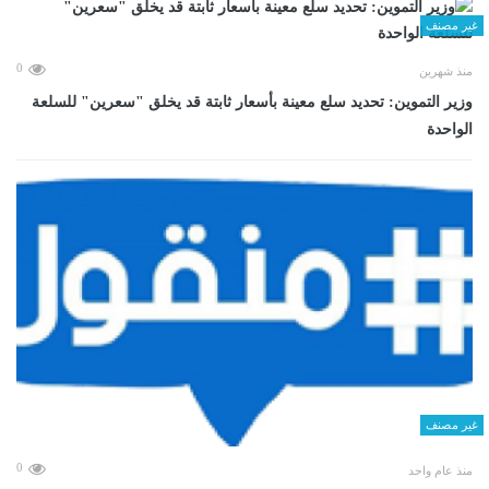
غير مصنف
0
منذ شهرين
وزير التموين: تحديد سلع معينة بأسعار ثابتة قد يخلق "سعرين" للسلعة
الواحدة
غير مصنف
0
منذ عام واحد