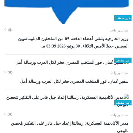
غير مصنف
0
منذ شهر واحد
وزير الخارجية يلتقي أعضاء الدفعة ٥٩ من الملحقين الدبلوماسيين
المعينين حديثًاالأمس الثلاثاء، 30 يونيو 2026 03:39 مـ
غير مصنف
0
منذ شهر واحد
سفير عُمان: فوز المنتخب المصرى فخر لكل العرب ورسالة أمل
غير مصنف
0
منذ شهر واحد
مدير الأكاديمية العسكرية: رسالتنا إعداد جيل قادر على التفكير مُحصن
بالوعي