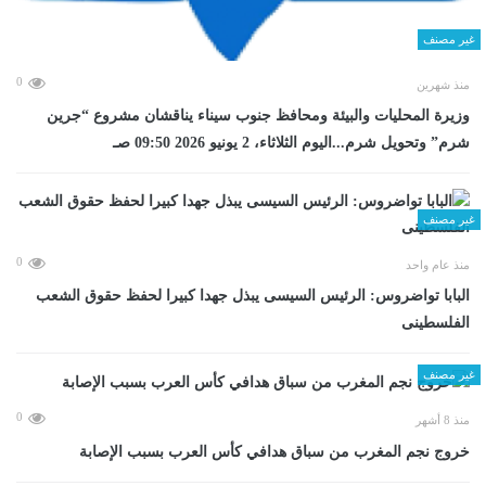
غير مصنف
0
منذ شهرين
وزيرة المحليات والبيئة ومحافظ جنوب سيناء يناقشان مشروع “جرين
شرم” وتحويل شرم...اليوم الثلاثاء، 2 يونيو 2026 09:50 صـ
غير مصنف
0
منذ عام واحد
البابا تواضروس: الرئيس السيسى يبذل جهدا كبيرا لحفظ حقوق الشعب
الفلسطينى
غير مصنف
0
منذ 8 أشهر
خروج نجم المغرب من سباق هدافي كأس العرب بسبب الإصابة