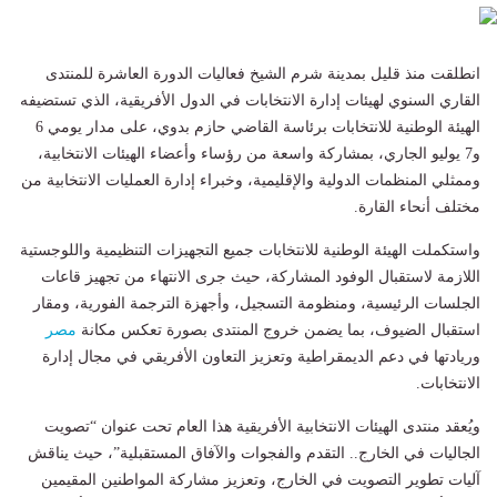
انطلقت منذ قليل بمدينة شرم الشيخ فعاليات الدورة العاشرة للمنتدى
القاري السنوي لهيئات إدارة الانتخابات في الدول الأفريقية، الذي تستضيفه
الهيئة الوطنية للانتخابات برئاسة القاضي حازم بدوي، على مدار يومي 6
و7 يوليو الجاري، بمشاركة واسعة من رؤساء وأعضاء الهيئات الانتخابية،
وممثلي المنظمات الدولية والإقليمية، وخبراء إدارة العمليات الانتخابية من
مختلف أنحاء القارة.
واستكملت الهيئة الوطنية للانتخابات جميع التجهيزات التنظيمية واللوجستية
اللازمة لاستقبال الوفود المشاركة، حيث جرى الانتهاء من تجهيز قاعات
الجلسات الرئيسية، ومنظومة التسجيل، وأجهزة الترجمة الفورية، ومقار
استقبال الضيوف، بما يضمن خروج المنتدى بصورة تعكس مكانة
مصر
وريادتها في دعم الديمقراطية وتعزيز التعاون الأفريقي في مجال إدارة
الانتخابات.
ويُعقد منتدى الهيئات الانتخابية الأفريقية هذا العام تحت عنوان “تصويت
الجاليات في الخارج.. التقدم والفجوات والآفاق المستقبلية”، حيث يناقش
آليات تطوير التصويت في الخارج، وتعزيز مشاركة المواطنين المقيمين