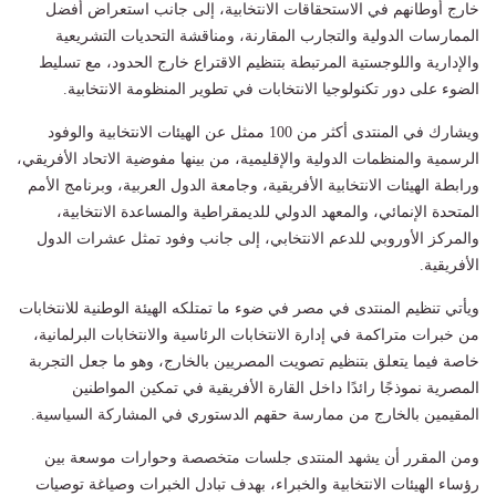
خارج أوطانهم في الاستحقاقات الانتخابية، إلى جانب استعراض أفضل
الممارسات الدولية والتجارب المقارنة، ومناقشة التحديات التشريعية
والإدارية واللوجستية المرتبطة بتنظيم الاقتراع خارج الحدود، مع تسليط
الضوء على دور تكنولوجيا الانتخابات في تطوير المنظومة الانتخابية.
ويشارك في المنتدى أكثر من 100 ممثل عن الهيئات الانتخابية والوفود
الرسمية والمنظمات الدولية والإقليمية، من بينها مفوضية الاتحاد الأفريقي،
ورابطة الهيئات الانتخابية الأفريقية، وجامعة الدول العربية، وبرنامج الأمم
المتحدة الإنمائي، والمعهد الدولي للديمقراطية والمساعدة الانتخابية،
والمركز الأوروبي للدعم الانتخابي، إلى جانب وفود تمثل عشرات الدول
الأفريقية.
ويأتي تنظيم المنتدى في مصر في ضوء ما تمتلكه الهيئة الوطنية للانتخابات
من خبرات متراكمة في إدارة الانتخابات الرئاسية والانتخابات البرلمانية،
خاصة فيما يتعلق بتنظيم تصويت المصريين بالخارج، وهو ما جعل التجربة
المصرية نموذجًا رائدًا داخل القارة الأفريقية في تمكين المواطنين
المقيمين بالخارج من ممارسة حقهم الدستوري في المشاركة السياسية.
ومن المقرر أن يشهد المنتدى جلسات متخصصة وحوارات موسعة بين
رؤساء الهيئات الانتخابية والخبراء، بهدف تبادل الخبرات وصياغة توصيات