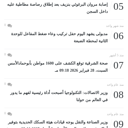
05
إصابة مروان البرغوثي بنزيف بعد إطلاق رصاصة مطاطية عليه
داخل السجن
0
منذ شهر واحد
06
مدبولى يشهد اليوم حفل تركيب وعاء ضغط المفاعل للوحدة
الثانية لمحطة الضبعة
0
منذ 5 أشهر
07
صحة الشرقية توقع الكشف على 1600 مواطن بأبوحمادالأمس
السبت، 28 فبراير 2026 09:18 مـ
0
منذ عام واحد
08
وزير الاتصالات: التكنولوجيا أصبحت أداة رئيسية لفهم ما يدور
في العالم من حولنا
0
منذ عام واحد
09
وزير الصناعة والنقل يوجه قيادات هيئة السكك الحديدية بتوفير