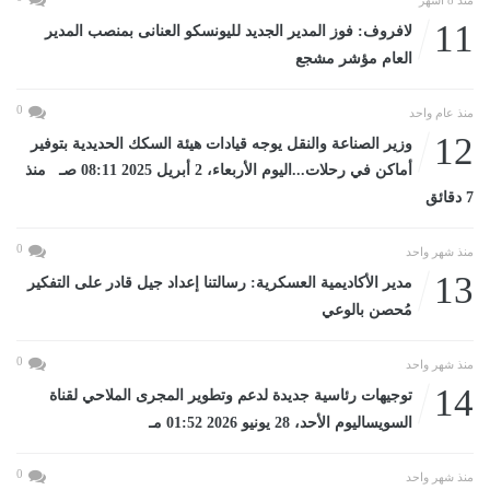
منذ 8 أشهر
11
لافروف: فوز المدير الجديد لليونسكو العنانى بمنصب المدير
العام مؤشر مشجع
0
منذ عام واحد
12
وزير الصناعة والنقل يوجه قيادات هيئة السكك الحديدية بتوفير
أماكن في رحلات...اليوم الأربعاء، 2 أبريل 2025 08:11 صـ منذ
7 دقائق
0
منذ شهر واحد
13
مدير الأكاديمية العسكرية: رسالتنا إعداد جيل قادر على التفكير
مُحصن بالوعي
0
منذ شهر واحد
14
توجيهات رئاسية جديدة لدعم وتطوير المجرى الملاحي لقناة
السويساليوم الأحد، 28 يونيو 2026 01:52 مـ
0
منذ شهر واحد