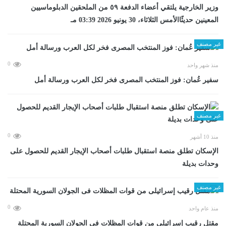
وزير الخارجية يلتقي أعضاء الدفعة ٥٩ من الملحقين الدبلوماسيين
المعينين حديثًاالأمس الثلاثاء، 30 يونيو 2026 03:39 مـ
غير مصنف
0
منذ شهر واحد
سفير عُمان: فوز المنتخب المصرى فخر لكل العرب ورسالة أمل
غير مصنف
0
منذ 10 أشهر
الإسكان تطلق منصة استقبال طلبات أصحاب الإيجار القديم للحصول على
وحدات بديلة
غير مصنف
0
منذ عام واحد
مقتل رقيب إسرائيلى من قوات المظلات فى الجولان السورية المحتلة