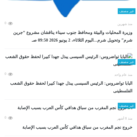
غير مصنف
0
منذ شهرين
وزيرة المحليات والبيئة ومحافظ جنوب سيناء يناقشان مشروع “جرين
شرم” وتحويل شرم...اليوم الثلاثاء، 2 يونيو 2026 09:50 صـ
غير مصنف
0
منذ عام واحد
البابا تواضروس: الرئيس السيسى يبذل جهدا كبيرا لحفظ حقوق الشعب
الفلسطينى
غير مصنف
0
منذ 8 أشهر
خروج نجم المغرب من سباق هدافي كأس العرب بسبب الإصابة