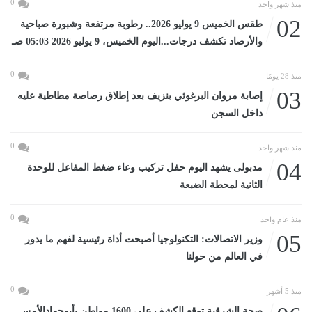
0
منذ شهر واحد
02
طقس الخميس 9 يوليو 2026.. رطوبة مرتفعة وشبورة صباحية
والأرصاد تكشف درجات...اليوم الخميس، 9 يوليو 2026 05:03 صـ
0
منذ 28 يومًا
03
إصابة مروان البرغوثي بنزيف بعد إطلاق رصاصة مطاطية عليه
داخل السجن
0
منذ شهر واحد
04
مدبولى يشهد اليوم حفل تركيب وعاء ضغط المفاعل للوحدة
الثانية لمحطة الضبعة
0
منذ عام واحد
05
وزير الاتصالات: التكنولوجيا أصبحت أداة رئيسية لفهم ما يدور
في العالم من حولنا
0
منذ 5 أشهر
صحة الشرقية توقع الكشف على 1600 مواطن بأبوحمادالأمس