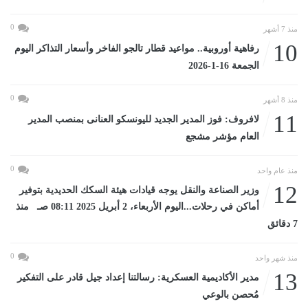
0
منذ 7 أشهر
10
رفاهية أوروبية.. مواعيد قطار تالجو الفاخر وأسعار التذاكر اليوم
الجمعة 16-1-2026
0
منذ 8 أشهر
11
لافروف: فوز المدير الجديد لليونسكو العنانى بمنصب المدير
العام مؤشر مشجع
0
منذ عام واحد
12
وزير الصناعة والنقل يوجه قيادات هيئة السكك الحديدية بتوفير
أماكن في رحلات...اليوم الأربعاء، 2 أبريل 2025 08:11 صـ منذ
7 دقائق
0
منذ شهر واحد
13
مدير الأكاديمية العسكرية: رسالتنا إعداد جيل قادر على التفكير
مُحصن بالوعي