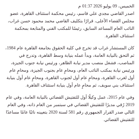
الخميس، 09 يوليو 2026 01:37 م
اصدر القاضي مجدي علي قاسم، رئيس محكمة استئناف القاهرة، عضو
مجلس القضاء الأعلى، قرارًا بتكليف القاضي محمد محمود حسن غراب،
النائب العام المساعد السابق، رئيسًا للمكتب الفني والمتابعة بمحكمة
استئناف القاهرة.
كان المستشار غراب قد تخرج في كلية الحقوق بجامعة القاهرة عام 1984،
ثم التحق بالنيابة العامة، وبدأ عمله بنيابة وسط القاهرة، وتدرج في
المناصب، فشغل منصب مدير نيابة الظاهر، ورئيس نيابة جنوب الجيزة،
ورئيس نيابة بمكتب النائب العام، ومحامٍ عام بجنوب الجيزة، ومحامٍ عام
أول لغرب القاهرة، ومحامٍ عام أول لجنوب القاهرة، ومحامٍ عام أول بنيابة
استئناف بني سويف، ثم محامٍ عام أول بنيابة استئناف القاهرة.
وفي عام 2015، عمل وكيلًا أول للتفتيش القضائي بالنيابة العامة، وفي عام
2019 رُقي مديرًا للتفتيش القضائي في سبتمبر من العام ذاته، وفي العام
التالي صدر القرار الجمهوري رقم 581 لسنة 2020 بتعيينه نائبًا عامًا مساعدًا
للتفتيش القضائي.