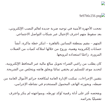
نجحت الأجهزة الأمنية في توجيه ضربة جديدة لعالم النصب الإلكتروني،
بعد سقوط متهم احترف الإحتيال عبر شبكات التواصل الاجتماعي.
المتهم – مقيم بمنطقة البساتين بالقاهرة – ابتكر خطة ماكرة، أنشأ
حسابات إلكترونية وهمية، وروج من خلالها امتلاكه كميات من العملات
المزورة، زاعمًا استعداده لترويجها.
كان يطلب من راغبي الشراء تحويل مبالغ مالية عبر المحافظ الإلكترونية،
لتحديد موعد للتسليم ثم يختفي تمامًا ويغلق هاتفه ويتخلص من الشريحة.
بتقنين الإجراءات، تمكنت الإدارة العامة لمكافحة جرائم الأموال العامة من
ضبطه، وبحوزته الهاتف المحمول المستخدم في نشاطه الإجرامي،
وبفحصه عُثر على أدلة رقمية تُؤكد تورطه، وبمواجهته لم ينكر واعترف
تفصيليًا بجرائمه.