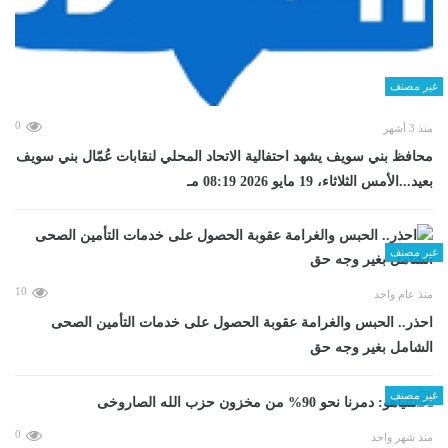
غير مصنف
0
منذ 3 أشهر
محافظ بني سويف يشهد احتفالية الاتحاد المحلي لنقابات عُمّال بني سويف
بعيد...الأمس الثلاثاء، 19 مايو 2026 08:19 مـ
غير مصنف
10
منذ عام واحد
احذر.. الحبس والغرامة عقوبة الحصول على خدمات التأمين الصحى
الشامل بغير وجه حق
غير مصنف
0
منذ شهر واحد