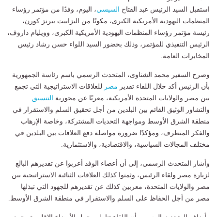
استقبل السيد الرئيس عبد الفتاح
السيسي
، اليوم، وفدًا من مؤتمر رؤساء
المنظمات اليهودية الأمريكية الكبرى، مكونًا من اليزابيث بيرنز كورن،
رئيسة مؤتمر رؤساء المنظمات اليهودية الأمريكية الكبرى، وويليام داروف،
الرئيس التنفيذي للمؤتمر، وذلك بحضور السيد اللواء حسن رشاد رئيس
المخابرات العامة.
وصرح السفير محمد الشناوى، المتحدث الرسمي باسم رئاسة الجمهورية
بأن الرئيس أكد خلال اللقاء تقدير
مصر
للعلاقات الاستراتيجية التي تجمع
بين مصر والولايات المتحدة الأمريكية، معربًا عن محورية
التنسيق
والتشاور الوثيق القائم بين البلدين من أجل تحقيق السلم والاستقرار في
منطقة الشرق الأوسط ومواجهة التحديات المشتركة، وخاصة الإرهاب
والفكر المتطرف، ومؤكدًا ضرورة مواصلة دفع العلاقات بين البلدين في
مختلف المجالات السياسية، والاقتصادية، والاستثمارية.
وأشار المتحدث الرسمي، إلى أن أعضاء الوفد أعربوا عن تقديرهم البالغ
لزيارة مصر ولقاء الرئيس، وثمنوا كذلك العلاقات الثنائية الاستراتيجية بين
مصر والولايات المتحدة، معربين كذلك عن تقديرهم للجهود التي تبذلها
مصر من أجل الحفاظ على السلم والاستقرار في منطقة الشرق الأوسط.