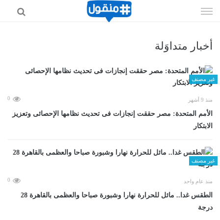
إذهب
الى
المحتوى
أخبار متداوَلة
غير مصنف
0
منذ 9 أشهر
الأمم المتحدة: مصر حققت إنجازات فى تحديث نظامها الإحصائى وتعزيز
الابتكار
غير مصنف
0
منذ عام واحد
الطقس غدا.. مائل للحرارة نهارا وشبورة صباحا والعظمى بالقاهرة 28
درجة