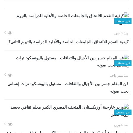
غير مصنف
0
منذ 7 أشهر
كيفية التقدم للالتحاق بالجامعات الخاصة والأهلية للدراسة بالتيرم الثانى؟
غير مصنف
0
منذ شهر واحد
فن المقام جسر بين الأجيال والثقافات.. مسئول باليونسكو: تراث إنساني
يجب صونه
غير مصنف
0
منذ شهرين