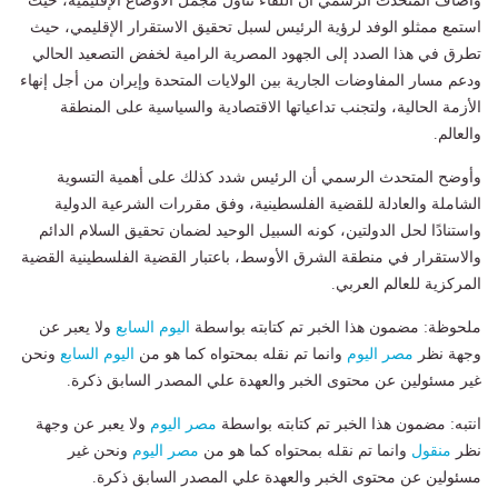
وأضاف المتحدث الرسمي أن اللقاء تناول مجمل الأوضاع الإقليمية، حيث
استمع ممثلو الوفد لرؤية الرئيس لسبل تحقيق الاستقرار الإقليمي، حيث
تطرق في هذا الصدد إلى الجهود المصرية الرامية لخفض التصعيد الحالي
ودعم مسار المفاوضات الجارية بين الولايات المتحدة وإيران من أجل إنهاء
الأزمة الحالية، ولتجنب تداعياتها الاقتصادية والسياسية على المنطقة
والعالم.
وأوضح المتحدث الرسمي أن الرئيس شدد كذلك على أهمية التسوية
الشاملة والعادلة للقضية الفلسطينية، وفق مقررات الشرعية الدولية
واستنادًا لحل الدولتين، كونه السبيل الوحيد لضمان تحقيق السلام الدائم
والاستقرار في منطقة الشرق الأوسط، باعتبار القضية الفلسطينية القضية
المركزية للعالم العربي.
ملحوظة: مضمون هذا الخبر تم كتابته بواسطة
اليوم السابع
ولا يعبر عن
وجهة نظر
مصر اليوم
وانما تم نقله بمحتواه كما هو من
اليوم السابع
ونحن
غير مسئولين عن محتوى الخبر والعهدة علي المصدر السابق ذكرة.
انتبه: مضمون هذا الخبر تم كتابته بواسطة
مصر اليوم
ولا يعبر عن وجهة
نظر
منقول
وانما تم نقله بمحتواه كما هو من
مصر اليوم
ونحن غير
مسئولين عن محتوى الخبر والعهدة علي المصدر السابق ذكرة.