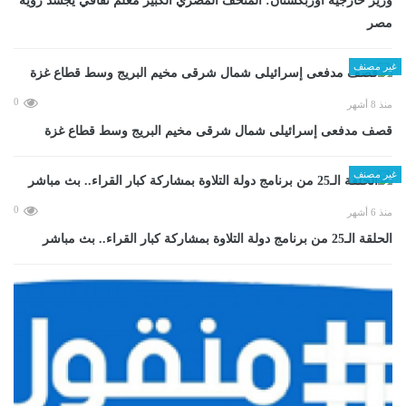
وزير خارجية أوزبكستان: المتحف المصري الكبير معلم ثقافي يجسد رؤية
مصر
غير مصنف
0
منذ 8 أشهر
قصف مدفعى إسرائيلى شمال شرقى مخيم البريج وسط قطاع غزة
غير مصنف
0
منذ 6 أشهر
الحلقة الـ25 من برنامج دولة التلاوة بمشاركة كبار القراء.. بث مباشر