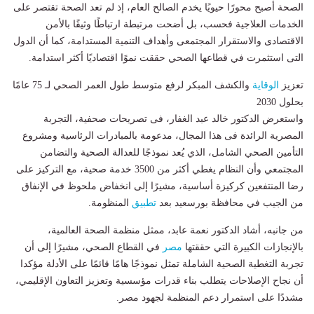
الصحة أصبح محورًا حيويًا يخدم الصالح العام، إذ لم تعد الصحة تقتصر على
الخدمات العلاجية فحسب، بل أضحت مرتبطة ارتباطًا وثيقًا بالأمن
الاقتصادى والاستقرار المجتمعى وأهداف التنمية المستدامة، كما أن الدول
التى استثمرت في قطاعها الصحي حققت نموًا اقتصاديًا أكثر استدامة.
تعزيز
الوقاية
والكشف المبكر لرفع متوسط طول العمر الصحي لـ 75 عامًا
بحلول 2030
‎واستعرض الدكتور خالد عبد الغفار، فى تصريحات صحفية، التجربة
المصرية الرائدة فى هذا المجال، مدعومة بالمبادرات الرئاسية ومشروع
التأمين الصحي الشامل، الذي يُعد نموذجًا للعدالة الصحية والتضامن
المجتمعي وأن النظام يغطي أكثر من 3500 خدمة صحية، مع التركيز على
رضا المنتفعين كركيزة أساسية، مشيرًا إلى انخفاض ملحوظ في الإنفاق
من الجيب في محافظة بورسعيد بعد
تطبيق
المنظومة.
‎من جانبه، أشاد الدكتور نعمة عابد، ممثل منظمة الصحة العالمية،
بالإنجازات الكبيرة التي حققتها
مصر
في القطاع الصحي، مشيرًا إلى أن
تجربة التغطية الصحية الشاملة تمثل نموذجًا هامًا قائمًا على الأدلة مؤكدا
أن نجاح الإصلاحات يتطلب بناء قدرات مؤسسية وتعزيز التعاون الإقليمي،
مشددًا على استمرار دعم المنظمة لجهود مصر.