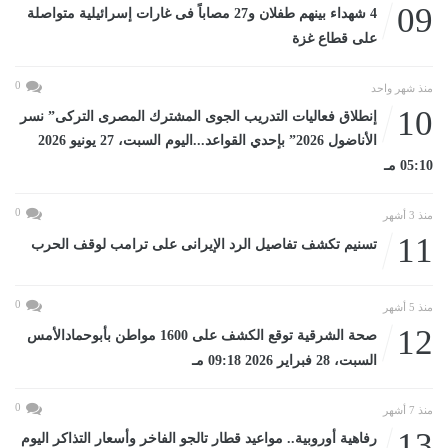
09
4 شهداء بينهم طفلان و27 مصاباً فى غارات إسرائيلية متواصلة
على قطاع غزة
0
منذ شهر واحد
10
إنطلاق فعاليات التدريب الجوى المشترك المصرى التركى” نسر
الأناضول 2026” بإحدي القواعد...اليوم السبت، 27 يونيو 2026
05:10 مـ
0
منذ 3 أشهر
11
تسنيم تكشف تفاصيل الرد الإيرانى على ترامب لوقف الحرب
0
منذ 5 أشهر
12
صحة الشرقية توقع الكشف على 1600 مواطن بأبوحمادالأمس
السبت، 28 فبراير 2026 09:18 مـ
0
منذ 7 أشهر
13
رفاهية أوروبية.. مواعيد قطار تالجو الفاخر وأسعار التذاكر اليوم