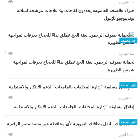
0
منذ شهرين
خبراء «الصحة العالمية» يحددون لقاحات و3 علاجات مرشحة لسلالة
بونديبوجيو للإيبول
غير مصنف
0
منذ شهرين
لحماية ضيوف الرحمن..بعثة الحج تطلق نداءً للحجاج بعرفات لمواجهة
شمس الظهيرة
غير مصنف
0
منذ شهرين
إطلاق مسابقة "إدارة المخلفات بالجامعات" لدعم الابتكار والاستدامة
غير مصنف
0
منذ 8 أشهر