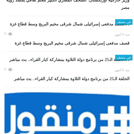
وزير خارجية أوزبكستان: المتحف المصري الكبير معلم ثقافي يجسد رؤية
مصر
غير مصنف
0
منذ 8 أشهر
قصف مدفعى إسرائيلى شمال شرقى مخيم البريج وسط قطاع غزة
غير مصنف
0
منذ 6 أشهر
الحلقة الـ25 من برنامج دولة التلاوة بمشاركة كبار القراء.. بث مباشر