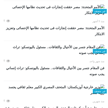
غير مصنف
0
منذ 9 أشهر
الأمم المتحدة: مصر حققت إنجازات فى تحديث نظامها الإحصائى وتعزيز
الابتكار
غير مصنف
0
منذ شهر واحد
فن المقام جسر بين الأجيال والثقافات.. مسئول باليونسكو: تراث إنساني
يجب صونه
غير مصنف
0
منذ شهرين