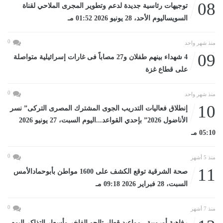
08
توجيهات رئاسية جديدة لدعم وتطوير المجرى الملاحي لقناة
السويساليوم الأحد، 28 يونيو 2026 01:52 مـ
0
منذ شهر واحد
09
4 شهداء بينهم طفلان و27 مصاباً فى غارات إسرائيلية متواصلة
على قطاع غزة
0
منذ شهر واحد
10
إنطلاق فعاليات التدريب الجوى المشترك المصرى التركى” نسر
الأناضول 2026” بإحدي القواعد...اليوم السبت، 27 يونيو 2026
05:10 مـ
0
منذ 5 أشهر
11
صحة الشرقية توقع الكشف على 1600 مواطن بأبوحمادالأمس
السبت، 28 فبراير 2026 09:18 مـ
0
منذ 7 أشهر
رفاهية أوروبية.. مواعيد قطار تالجو الفاخر وأسعار التذاكر اليوم