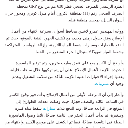
الطرد الرئيسي للصرف الصحي قطر 630 مم من نوع GRP بمحطة
الصرف الصحي رقم (11) بمنطقة الكرور، أمام منزل كوبري ومحور خزان
أسوان البديل، بمحيط منطقة فيله.
ووجّه المهندس عمرو لاشين محافظ أسوان، بسرعة الانتهاء من أعمال
الإصلاح وفق جدول زمني محدد، مع تكثيف الجهود الفنية بالموقع، حيث تم
الدفع بالحفارات وسيارات شفط المياه اللازمة، وإزالة الرواسب المتراكمة
وشفط المياه تمهيدًا لاستبدال الجزء المتضرر من الخط.
وأوضح أن الكسر يقع على عمق يقارب مترين، وتم توفير الماسورة
الجديدة اللازمة لأعمال الإصلاح، على أن يتم تركيبها خلال ساعات قليلة،
يعقبها إجراء الاختبارات الفنية اللازمة للتأكد من سلامة التشغيل وعدم
وجود أي
تسريبات
.
وأشار إلى أن المرحلة الأولى من أعمال الإصلاح بدأت فور وقوع الكسر
في الساعة الثالثة والنصف فجرًا، حيث وصلت معدات الطوارئ إلى
الموقع في الرابعة صباحًا، وتم الدفع بثلاث
سيارات
شفط مياه كبيرة
وصغيرة، ثم بدأت أعمال الحفر في الثامنة صباحًا، تلاها وصول الماسورة
البديلة في التاسعة صباحًا، فيما تم الكشف على موضع الكسر والانتهاء من