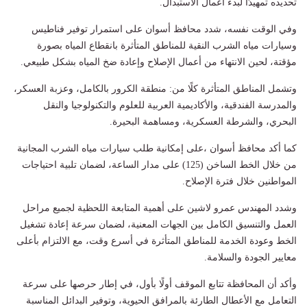
تحديده تمهيدًا لبدء أعمال الاستبدال.
وفي الوقت نفسه، شدد محافظ أسوان على استمرار توفير فناطيس
وسيارات مياه الشرب النقية للمناطق المتأثرة بانقطاع المياه بصورة
مؤقتة، لحين الانتهاء من أعمال الإصلاح وإعادة ضخ المياه بشكل طبيعي.
وتشمل المناطق المتأثرة كلًا من: منطقة الكرور بالكامل، وعزبة العسكر،
والمدرسة الفندقية، والأكاديمية العربية للعلوم والتكنولوجيا والنقل
البحري، والشرطة العسكرية، ومساهمة البحيرة.
كما أكد محافظ أسوان ،على إمكانية طلب سيارات مياه الشرب المجانية
من خلال الخط الساخن (125) على مدار الساعة، لضمان تلبية احتياجات
المواطنين خلال فترة الإصلاح.
وشدد المهندس عمرو لاشين على أهمية المتابعة اللحظية لجميع مراحل
العمل والتنسيق الكامل بين الجهات المعنية، لضمان سرعة إعادة تشغيل
الخط وعودة الخدمة للمناطق المتأثرة في أسرع وقت، مع الالتزام بأعلى
معايير الجودة والسلامة.
وأكد أن المحافظة تتابع الموقف أولًا بأول، في إطار حرصها على سرعة
التعامل مع الأعطال الطارئة بالمرافق الحيوية، وتوفير البدائل المناسبة