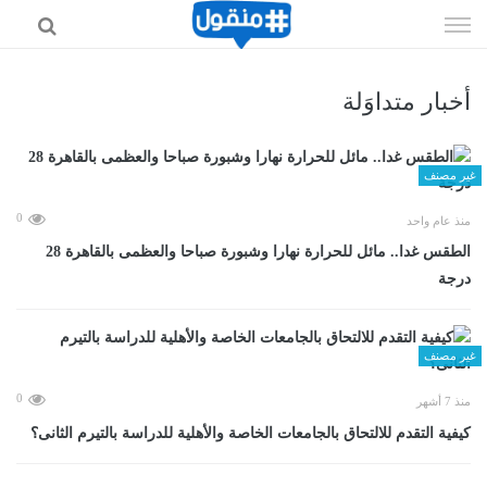
إذهب
الى
المحتوى
أخبار متداوَلة
غير مصنف
0
منذ عام واحد
الطقس غدا.. مائل للحرارة نهارا وشبورة صباحا والعظمى بالقاهرة 28
درجة
غير مصنف
0
منذ 7 أشهر
كيفية التقدم للالتحاق بالجامعات الخاصة والأهلية للدراسة بالتيرم الثانى؟