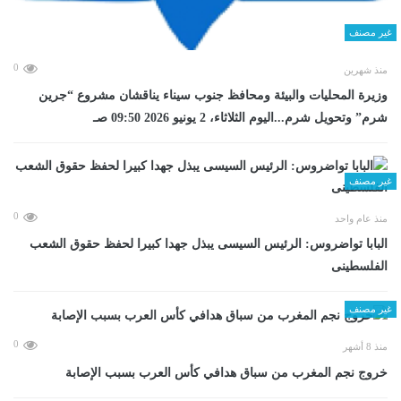
غير مصنف
0
منذ شهرين
وزيرة المحليات والبيئة ومحافظ جنوب سيناء يناقشان مشروع “جرين
شرم” وتحويل شرم...اليوم الثلاثاء، 2 يونيو 2026 09:50 صـ
غير مصنف
0
منذ عام واحد
البابا تواضروس: الرئيس السيسى يبذل جهدا كبيرا لحفظ حقوق الشعب
الفلسطينى
غير مصنف
0
منذ 8 أشهر
خروج نجم المغرب من سباق هدافي كأس العرب بسبب الإصابة