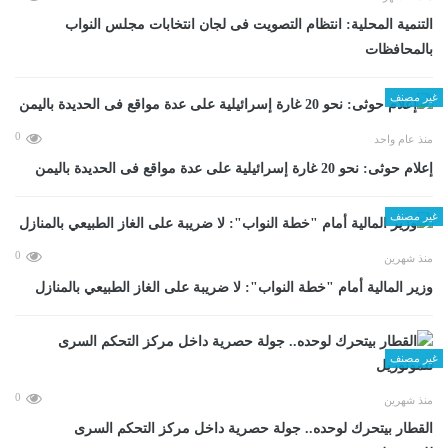
التنمية المحلية: انتظام التصويت فى لجان انتخابات مجلس النواب
بالمحافظات
غير مصنف
0
منذ عام واحد
إعلام حوثى: نحو 20 غارة إسرائيلية على عدة مواقع فى الحديدة باليمن
غير مصنف
0
منذ شهرين
وزير المالية أمام "خطة النواب": لا ضريبة على الغاز الطبيعي بالمنازل
غير مصنف
0
منذ شهرين
القطار بيتحرك لوحده.. جولة حصرية داخل مركز التحكم السرى