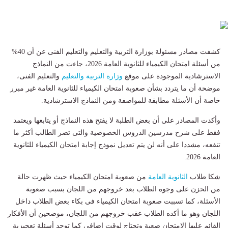
كشفت مصادر مسئولة بوزارة التربية والتعليم والتعليم الفنى عن أن 40%
من أسئلة امتحان الكيمياء للثانوية العامة 2026، جاءت من النماذج
الاسترشادية الموجودة على موقع
وزارة التربية والتعليم
والتعليم الفنى،
موضحة أن ما يتردد بشأن صعوبة امتحان الكيمياء للثانوية العامة غير مبرر
خاصة أن الأسئلة مطابقة للمواصفة ومن النماذج الاسترشادية.
وأكدت المصادر على أن بعض الطلبة لا يفتح هذه النماذج أو يتابعها ويعتمد
فقط على شرح مدرسين الدروس الخصوصية والتى تضر الطالب أكثر ما
تنفعه، مشددا على أنه لن يتم تعديل نموذج إجابة امتحان الكيمياء للثانوية
العامة 2026.
شكا طلاب
الثانوية العامة
من صعوبة امتحان الكيمياء حيث ظهرت حالة
من الحزن على وجوه الطلاب بعد خروجهم من اللجان بسبب صعوبة
الأسئلة، كما تسببت صعوبة امتحان الكيمياء فى بكاء بعض الطلاب داخل
اللجان وهو ما أكده الطلاب عقب خروجهم من اللجان، موضحين أن الأفكار
القائم عليها الامتحان صعبة وتحتاج لوقت إضافى كما توجد أسئلة تعجيزية