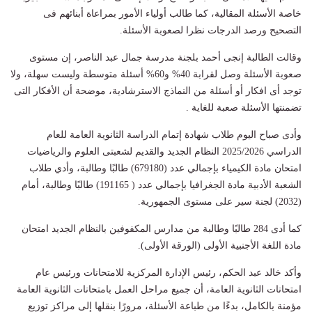
خاصة الأسئلة المقالية، كما طالب أولياء الأمور بمراعاة أبنائهم فى
التصحيح ورصد الدرجات نظرا لصعوبة الأسئلة.
وقالت الطالبة إنجى أحمد بلجنة مدرسة جمال عبد الناصر، إن مستوى
صعوبة الأسئلة وصل لقرابة 40% و60% أسئلة متوسطة وليست سهلة، ولا
توجد أى افكار أو أسئلة من النماذج الاسترشادية، موضحة أن الأفكار التى
تضمنتها الأسئلة صعبة للغاية .
وأدى صباح اليوم طلاب شهادة إتمام الدراسة الثانوية العامة للعام
الدراسي 2025/2026 النظام الجديد والقديم لشعبتى العلوم والرياضيات
امتحان مادة الكيمياء بإجمالي عدد (679180) طالبًا وطالبة، وأدي طلاب
الشعبة الأدبية مادة الجغرافيا بإجمالي عدد ( 191165) طالبًا وطالبة، أمام
(2032) لجنة سير على مستوى الجمهورية.
كما أدى 284 طالبًا وطالبة من مدارس المكفوفين بالنظام الجديد امتحان
مادة اللغة الأجنبية الأولى (الورقة الأولى).
وأكد خالد عبد الحكم، رئيس الإدارة المركزية للامتحانات ورئيس عام
امتحانات الثانوية العامة، أن جميع مراحل العمل بامتحانات الثانوية العامة
مؤمنة بالكامل، بدءًا من طباعة الأسئلة، مرورًا بنقلها إلى مراكز توزيع