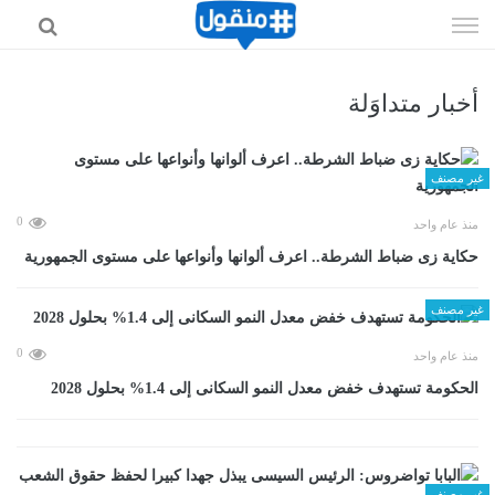
إذهب
الى
المحتوى
أخبار متداوَلة
غير مصنف
0
منذ عام واحد
حكاية زى ضباط الشرطة.. اعرف ألوانها وأنواعها على مستوى الجمهورية
غير مصنف
0
منذ عام واحد
الحكومة تستهدف خفض معدل النمو السكانى إلى 1.4% بحلول 2028
غير مصنف