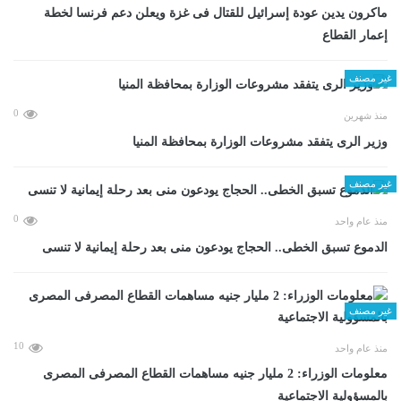
ماكرون يدين عودة إسرائيل للقتال فى غزة ويعلن دعم فرنسا لخطة
إعمار القطاع
غير مصنف
0
منذ شهرين
وزير الرى يتفقد مشروعات الوزارة بمحافظة المنيا
غير مصنف
0
منذ عام واحد
الدموع تسبق الخطى.. الحجاج يودعون منى بعد رحلة إيمانية لا تنسى
غير مصنف
10
منذ عام واحد
معلومات الوزراء: 2 مليار جنيه مساهمات القطاع المصرفى المصرى
بالمسؤولية الاجتماعية