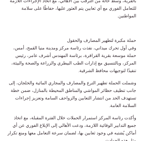
بالقرية، وسط حالة من الترقب بين الأهالي، مع اتخاذ الإجراءات اللازمة
للتعامل الفوري مع أي ثعابين يتم العثور عليها، حفاظًا على سلامة
المواطنين.
حملة مكبرة لتطهير المصارف والحقول
وفي أول تحرك ميداني، نفذت رئاسة مركز ومدينة منيا القمح، أمس،
حملة موسعة بقرية القراقرة، برئاسة المهندس أشرف عامر، رئيس
المركز، وبالتنسيق مع إدارات الطب البيطري والزراعة والصحة والبيئة،
تنفيذًا لتوجيهات محافظ الشرقية.
وشملت الحملة تطهير الترع والمصارف والمجاري المائية والخلجان، إلى
جانب تنظيف حظائر المواشي والمناطق المحيطة بالمنازل، ضمن خطة
تستهدف الحد من انتشار الثعابين والزواحف السامة وتعزيز إجراءات
السلامة العامة.
وأكدت رئاسة المركز استمرار الحملات خلال الفترة المقبلة، مع اتخاذ
جميع التدابير الوقائية اللازمة، ودعت الأهالي إلى الإبلاغ الفوري عن أي
أماكن يُشتبه في وجود ثعابين بها، لضمان سرعة التعامل معها ومنع تكرار
مثل هذه الحوادث.