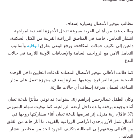
مطالب بتوفير الأمصال وسيارة إسعاف
وطالب عدد من أهالي القرية بسرعة تدخل الأجهزة التنفيذية لمواجهة
انتشار الثعابين، خاصة في المناطق الزراعية القريبة من الكتل السكنية،
داعين إلى تكثيف حملات المكافحة ورفع الوعي بطرق
الوقاية
وأساليب
التعامل الآمن مع الزواحف السامة والإسعافات الأولية اللازمة في حالات
اللدغ.
كما طالب الأهالي بتوفير الأمصال المضادة للدغات الثعابين داخل الوحدة
الصحية بقرية القراقرة، ودعمها بسيارة إسعاف مجهزة تعمل على مدار
الساعة، لضمان سرعة إسعاف أي حالات طارئة.
وكان الطفل عبدالرحمن إبراهيم (10 سنوات) قد توفي متأثرًا بلدغة ثعبان
أثناء وجوده برفقة والده داخل أرضه الزراعية، كما توفيت سهام البسيوني
(37 عامًا)، ربة منزل، إثر تعرضها للدغة ثعبان أثناء مشاركتها زوجها في
أعمال شتل الأرز بإحدى الأراضي الزراعية بالقرية، ما أثار حالة من القلق
بين الأهالي ودفعهم إلى المطالبة بتكثيف الجهود للحد من مخاطر انتشار
الثعابين.