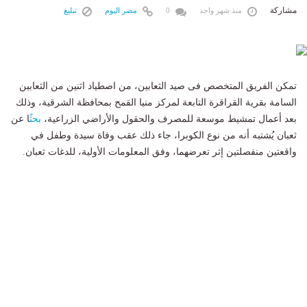
مشاركة
منذ شهر واحد
0
مصر اليوم
تبليغ
تمكن الفريق المتخصص فى صيد الثعابين، من اصطياد اثنين من الثعابين
السامة بقرية القراقرة التابعة لمركز منيا القمح بمحافظة الشرقية، وذلك
بعد أعمال تمشيط موسعة للمصرف والحقول والأراضي الزراعية،
بحث
ًا عن
ثعبان يُشتبه أنه من نوع الكوبرا، جاء ذلك عقب وفاة سيدة وطفل في
واقعتين منفصلتين إثر تعرضهما، وفق المعلومات الأولية، للدغات ثعبان.