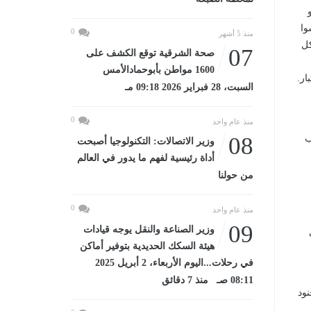
وا
0
منذ 5 أشهر
كل
07
صحة الشرقية توقع الكشف على
1600 مواطن بأبوحمادالأمس
ار.
السبت، 28 فبراير 2026 09:18 مـ
0
منذ عام واحد
08
ب
وزير الاتصالات: التكنولوجيا أصبحت
أداة رئيسية لفهم ما يدور في العالم
من حولنا
0
منذ عام واحد
09
وزير الصناعة والنقل يوجه قيادات
هيئة السكك الحديدية بتوفير أماكن
في رحلات...اليوم الأربعاء، 2 أبريل 2025
08:11 صـ منذ 7 دقائق
نود