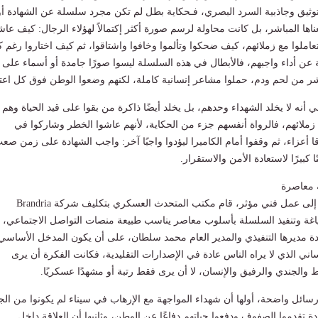
توثيق وجاذبية السرد البصري، فـحكاية بطل لم تكن مجرد سلسلة عن الشهادة أو
اها المباشر، بل كانت محاولة لرسم صورة أكثر إكتمالاً لهؤلاء الرجال: كيف عاش
املوا مع زملائهم، كيف ضحكوا وتألموا وخافوا واشتاقوا، ثم كيف اختاروا رغم 
ة عن أداء واجبهم، فالأبطال في هذه السلسلة ليسوا صورًا جامدة أو أسماء على
 من لحم ودم، حملوا مشاعر إنسانية كاملة، لكنهم وضعوا الوطن فوق كل اعتب
أنه لا يخلد الشهداء وحدهم، بل يخلد أيضًا ذاكرة من بقوا على قيد الحياة وهم
ملائهم، فالرواة أنفسهم جزء من الحكاية، لأنهم عاشوا الخطر وشاركوا في
ا أعزاء، ثم وقفوا أمام الكاميرا ليؤدوا واجبًا آخر: واجب الشهادة على زمن صع
 كبيرًا لاستعادة الأمن والاستقرار.
 معاصرة
ولتحويل هذه الرسالة إلى عمل فني مؤثر، قام مكتب المتحدث العسكري بتكليف شركة Brandria
ياغة وتنفيذ السلسلة بأسلوب معاصر يناسب طبيعة منصات التواصل الاجتماعي،
 مديرها التنفيذي والمدير العام محمد سلطان، على أن يكون المدخل الأساسي
اني الذي لا يراه الناس عادة في الإصدارات التقليدية، فكانت الفكرة أن يرى
ط والجندي والرفيق والإنسان، لا أن يرى فقط رتبة أو مشهدًا عسكريًا.
ئل واضحة، أولها أن شهداء المواجهة مع الإرهاب في سيناء لم يكونوا من الج
ة تقدموا الصفوف ودفعوا حياتهم دفاعًا عن الوطن، وثانيها أن العلاقة داخل