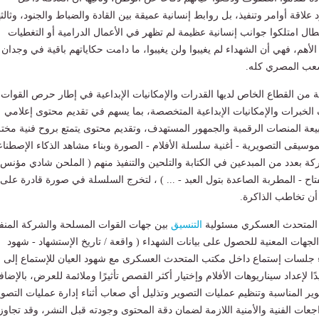
لاقة أوامر وتنفيذ، بل روابط إنسانية عميقة بين القادة والضباط والجنود، وثالثه
أبطال امتلكوا جوانب إنسانية عظيمة لم تظهر في الأعمال الدرامية أو التغطيات
ة الأهم، فهي أن الشهداء لم يغيبوا ولن يغيبوا، ما دامت حكاياتهم باقية في وجدان
شعب المصري كله.
 من القطاع الخاص لديها القدرات والإمكانيات الإبداعية في إطار حرص القوات
لخبرات والإمكانيات الإبداعية المتخصصة، بما يسهم في تقديم محتوى إعلامي
ة المنصات الرقمية والجمهور المستهدف، وتقديم محتوى يتمتع بروح فنية مختل
موسيقى التصويرية - أغنية سلسلة الأفلام - الصورة وبناء مشاهد الذكاء الإصطنا
كة بعدد من المبدعين في الكتابة والتلحين والتنفيذ منهم ( الملحن شادي مؤنس 
تاح - المطربة الصاعدة بتول العبد - ... ) ، لتخرج السلسلة في صورة قادرة على
أن تخاطب الذاكرة.
 المتحدث العسكري مسئولية
التنسيق
بين جهات القوات المسلحة والشركة المنف
لجهات المعنية للحصول على بيانات الشهداء ( واقعة / تاريخ الإستشهاد - شهود
اء جلسات إستماع داخل مكتب المتحدث العسكرى مع شهود العيان للإستماع إلى
 لإعداد سيناريوهات الأفلام وإختيار أكثر القصص تأثيرًا وملائمة للعرض، بالإضاف
وير المناسبة وتنظيم عمليات التصوير وتذليل أي صعاب أثناء إدارة عمليات التصوي
جعات الفنية والأمنية اللازمة لضمان دقة المحتوى وجودته قبل النشر، وقد تجاوز