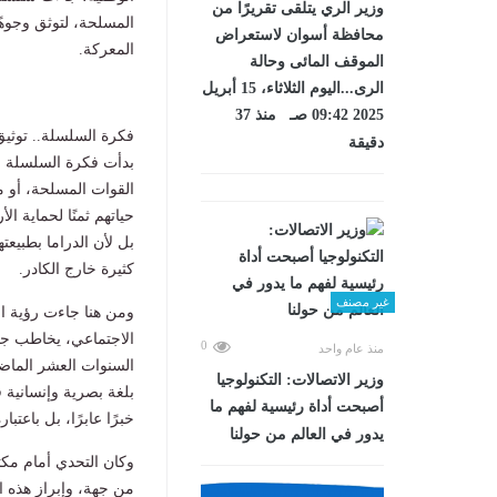
وزير الري يتلقى تقريرًا من
المسلحة، لتوثق وجوهً
محافظة أسوان لاستعراض
المعركة.
الموقف المائى وحالة
الرى...اليوم الثلاثاء، 15 أبريل
2025 09:42 صـ منذ 37
فكرة السلسلة.. توثيق
دقيقة
بدأت فكرة السلسلة م
القوات المسلحة، أو م
حياتهم ثمنًا لحماية ا
بل لأن الدراما بطبيعت
كثيرة خارج الكادر.
غير مصنف
ومن هنا جاءت رؤية ا
الاجتماعي، يخاطب جيل
0
منذ عام واحد
السنوات العشر الماضي
وزير الاتصالات: التكنولوجيا
بلغة بصرية وإنسانية 
أصبحت أداة رئيسية لفهم ما
خبرًا عابرًا، بل باع
يدور في العالم من حولنا
وكان التحدي أمام مكت
من جهة، وإبراز هذه