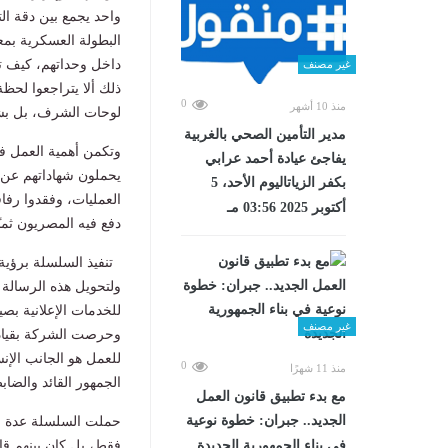
واحد يجمع بين دقة ال
البطولة العسكرية بمعن
داخل وحداتهم، كيف تع
غير مصنف
ذلك ألا يتراجعوا لحظ
0
منذ 10 أشهر
لوحات الشرف، بل بشر
مدير التأمين الصحي بالغربية
وتكمن أهمية العمل في 
يفاجئ عيادة أحمد عرابي
يحملون شهاداتهم عن ز
بكفر الزياتاليوم الأحد، 5
العمليات، وفقدوا رفاق
أكتوبر 2025 03:56 مـ
دفع فيه المصريون ثمنًا
تنفيذ السلسلة برؤية
للخدمات الإعلانية بص
غير مصنف
وحرصت الشركة بقيادة
للعمل هو الجانب الإنس
0
منذ 11 شهرًا
الجمهور القائد والضاب
مع بدء تطبيق قانون العمل
الجديد.. جبران: خطوة نوعية
حملت السلسلة عدة رسا
في بناء الجمهورية الجديدة
فقط، بل كان بينهم قاد