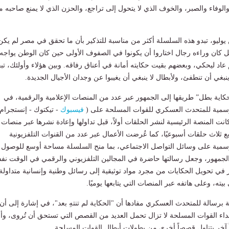
لوفاء والصبر، والخوف الذي لا يتحول إلى تراجع، والحزن الذي لا يمنع صاحبه 
وليو، تبدو هذه السلسلة أكثر من مناسبة للتذكير بأن ما تحقق في مصر لم يكن
، بل كان وراءه رجال اختاروا أن يكونوا في الصفوف الأولى حين كان الوطن يواجه
عاد ليحكي، وبعضهم بقيت حكايته أمانة في أعناق رفاقه. وبين هؤلاء وأولئك، تب
نبغي أن تنطفئ، ولأبطال لا ينبغي أن يغيبوا عن وجدان الأجيال الجديدة.
ية بطل” طريقها إلى الجمهور عبر عدد من المنصات الإعلامية والرقمية، في
رسمية للمتحدث العسكري للقوات المسلحة على (
فيسبوك
- تيكتوك - إنستجرام 
انت المنصة الرئيسية لنشر الحلقات أولاً، قبل تداولها وإعادة نشرها عبر منصات
ع ثلاث حلقات أسبوعيًا، كما عُرضت الأعمال عبر عدد من القنوات التلفزيونية
رسمية على وسائل التواصل الاجتماعي، بما منح السلسلة مساحة أوسع للوصول 
جمهور، وجعل رسالتها حاضرة في المجالين التلفزيوني والرقمي في الوقت نف
ر في تحويل الحكايات من مجرد مواد توثيقية إلى رسائل وطنية وإنسانية متداولة
ته، وعلى هاتفه عبر المنصات التي يتابعها يوميًا.
برسالة للمتحدث العسكري مفادها أن "الحكاية لم تنتهِ بعد"، في إشارة إلى أن
ء القوات المسلحة لا تزال تحمل العديد من القصص التي تستحق أن تُروى، وأن
آخر يتناول قصصاً أخرى من بطولات أبطال القوات المسلحة .