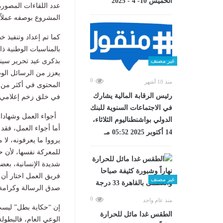
الخميس 10- 4 - 2025
عدد اللقاءات المصورة
المشروع بوصفه عملاً وط
كما تم إعداد وتنفيذ 
بالمناسبات الوطنية ذا
غير مصنف
يعزز من الرسائل الوطن
0
منذ 10 أشهر
رئيس الرقابة المالية يشارك
في خلق زخم إعلامي م
في الاجتماعات السنوية للبنك
أجواء العمل وشهادات
الدولي بواشنطناليوم الثلاثاء،
أما أجواء العمل، فقد
14 أكتوبر 2025 05:52 مـ
يرووا ما يعرفونه، لا 
للمعركة نفسها، لأن ح
شديدة الإنسانية، بعض
فريق العمل اختار أن
غير مصنف
صدق الرسالة وكرامة 
0
منذ عام واحد
إن “حكاية بطل” ليس
الطقس غدا مائل للحرارة
الوعي العام، فالبطول