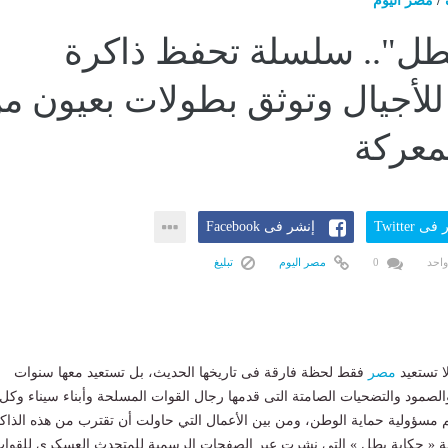
/
مصر اليوم
طل".. سلسلة تحفظ ذاكرة
للأجيال وتوثق بطولات بعيون م
معركة
ى Twitter
إنشر فى Facebook
واحد
0
مصر اليوم
تبليغ
ا تستعيد
مصر
فقط لحظة فارقة فى تاريخها الحديث، بل تستعيد معها سنوات
لصمود والتضحيات الصامتة التى قدمها رجال القوات المسلحة وأبناء سيناء وكل
 مسؤولية حماية الوطن، ومن بين الأعمال التي حاولت أن تقترب من هذه الذاك
 « حكاية بطل » التي نشرت عبر الصفحات الرسمية للمتحدث العسكري للقوا