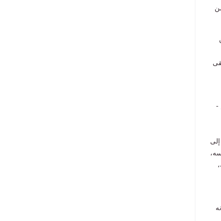
من
قى
-
إلى
سه،
،
ه