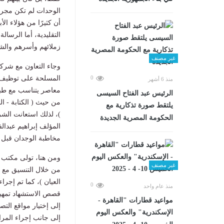
الوحدات لم تكن مجرد ع
أن كثيرًا من هؤلاء ال
التقليدية، أما الرسال
زملائهم وأسرهم وال
غير مصنف
وجاء التعاون مع شركة
0
المسلحة على توظيف ا
منذ 6 أشهر
معاصر يتناسب مع طبيع
الرئيس عبد الفتاح السيسى
من حيث ( الكتابة - ال
يلتقط صورة تذكارية مع
)، لذلك استعانت الشر
الحكومة المصرية الجديدة
المؤلف إبراهيم عبدالف
مخاطبة الوجدان قبل 
ومن هنا، تولى مكتب
غير مصنف
من خلال التنسيق مع ا
العيان )، كما تم إجر
0
منذ عام واحد
قصص الاستشهاد تمهيدًا
مواعيد قطارات "القاهرة -
إلى إختيار مواقع التص
الإسكندرية" والعكس اليوم
إلى جانب إجراء المرا