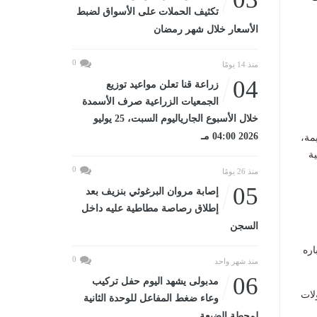
تكثيف الحملات على الأسواق لضبط
الأسعار خلال شهر رمضان
0
منذ 14 يومًا
04
زراعة قنا تعلن مواعيد توزيع
الجمعيات الزراعية صرف الأسمدة
خلال الأسبوع الجارياليوم السبت، 25 يوليو
2026 04:00 مـ
مة،
ية
0
منذ 26 يومًا
05
إصابة مروان البرغوثي بنزيف بعد
إطلاق رصاصة مطاطية عليه داخل
السجن
اره
0
منذ شهر واحد
06
مدبولى يشهد اليوم حفل تركيب
لات
وعاء ضغط المفاعل للوحدة الثانية
لمحطة الضبعة