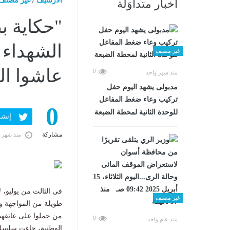
الارشيف
/
غير مصنف
أخبار متداوَلة
"حكاية ب
الشهداء 
غير مصنف
عاشوا ال
0
منذ شهر واحد
مدبولى يشهد اليوم حفل
تركيب وعاء ضغط المفاعل
0
للوحدة الثانية لمحطة الضبعة
إنشر ف
مشاركة
منذ شهر 
فى الثالث من يوليو، ل
غير مصنف
طويلة من المواجهة وا
من حملوا على عاتقهم
0
منذ عام واحد
الوطنية، جاءت سلسلة