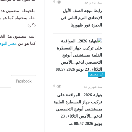
0
منذ عام واحد
رابط نتيجة الصف الأول
ملحوظة: مضمون هذا ا
الإعدادى الترم الثانى فى
نقله بمحتواه كما هو 
ذكرة.
الجيزة فور ظهورها
انتبه: مضمون هذا الخ
كما هو من
مصر اليوم
غير مصنف
Facebook
0
منذ شهر واحد
بنهاية 2026.. الموافقة على
تركيب جهاز القسطرة القلبية
بمستشفى أبوتيج التخصصي
لدعم...الأمس الثلاثاء، 23
يونيو 2026 08:57 مـ