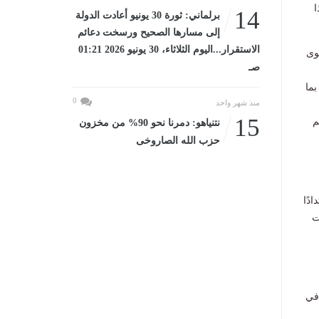
ا
14
برلماني: ثورة 30 يونيو أعادت الدولة
إلى مسارها الصحيح ورسخت دعائم
الاستقرار...اليوم الثلاثاء، 30 يونيو 2026 01:21
وى
صـ
لتزامن مع ذكرى ثورة 30 يونيو، بما
0
منذ شهر واحد
15
R)، بما ساهم
نتنياهو: دمرنا نحو 90% من مخزون
حزب الله الصاروخى
دًا
ت
في