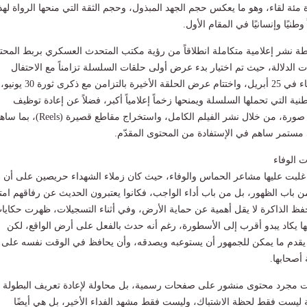
 مئة لقاء، وهو ما يعكس حجم الجهد المبذول، وحجم الثقة التي منحها الرواة لهذ
نيًا وإنسانيًا في المقام الأول.
خطة نشر إعلامية متكاملة انطلاقاً من رؤية مكتب المتحدث العسكري بربط المحت
ت الدلالة، حيث تم اختيار بدء عرض أولى حلقات السلسلة تزامناً مع الاحتفال
بذكرى عيد تحرير سيناء في 25 أبريل، واختتام عرض الحلقة الأخيرة با
ية التي تحملها السلسلة ويمنحها زخماً إعلامياً أكبر، فضلاً عن إعادة توظيف
المحتوى في أكثر من صورة، من خلال نشر الفيلم الكامل، واستخراج مقاطع قصيرة (eels
ستمر ساهم في الإستفادة من المحتوى المقدّم.
 الوفاء
 غلبت عليها مشاعر الحماس والوفاء، حيث كان زملاء الشهداء حريصين على أن
من باب الظهور، بل من باب أداء الواجب، فكانوا يعتبرون الحديث عن رفاقهم امتدا
فظ الذاكرة لا يقل أهمية عن حماية الأرض، وفي أثناء التسجيلات، ظهرت حكايا
ها يكاد يبدو أقرب إلى الأسطورة، رغم أنه حدث بالفعل على أرض الواقع، لكن
 يقدم ما يمكن للجمهور أن يستوعبه ويصدقه، وأن يحافظ في الوقت نفسه على
أصحابها.
ت مجرد محتوى منشور على صفحات رسمية، بل محاولة لإعادة تعريف البطولة 
ة ليست فقط لحظة الاشتباك، وليست فقط مشهد الفداء الأخير، بل هي أيضًا