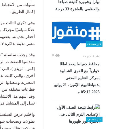
نهاراً وشبورة كثيفة صباحا
سنوات من الانضباط وا
والعظمى بالقاهرة 33 درجة
إكمال الطريق.
وفي ذكرى الثالث من ي
حدثًا سياسيًا مجردًا
أخطر تحدياته، بعضهم 
مصر مدينة لذاكرة لا ي
غير مصنف
وقد وجدت سلسلة “حكا
0
منذ عام واحد
مقدمتها الصفحات ال
محافظ دمياط يعقد لقاءًا
إكس - ثريدز )، التي ك
حوارياً مع القوى الشبابية
أخرى، والتي كانت تذي
بمركز التعليم المدنى
المصرية ومنصاتها ال
بدمياطاليوم الإثنين، 21 يوليو
قطاعات مختلفة من ال
2025 05:12 مـ
وقد أسهم هذا الانتشا
تصل إلى المشاهد في بي
واختُتم عرض السلسلة 
غير مصنف
بطولات وتضحيات شهدا
قد يكون هناك موسماً 