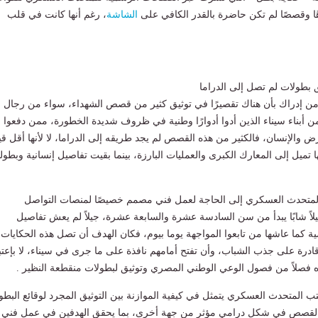
ا وقصصًا لم تكن حاضرة بالقدر الكافي على
الشاشة
، رغم أنها كانت في قلب
 بطولات لم تصل إلى الدراما
ن إدراك بأن هناك تقصيرًا في توثيق كثير من قصص الشهداء، سواء من رجال
ن أبناء سيناء الذين أدوا أدوارًا وطنية في ظروف شديدة الخطورة، ممن دفعوا
لأرض والإنسان، فالكثير من هذه القصص لم يجد طريقه إلى الدراما، لا لأنها أقل قي
ها تميل إلى المعارك الكبرى والعمليات البارزة، بينما بقيت تفاصيل إنسانية وبطول
لمتحدث العسكري إلى الحاجة لعمل فني مصمم خصيصًا لمنصات التواصل
اً شابًا يبدأ من سن السادسة عشرة والسابعة عشرة، جيلاً لم يعش تفاصيل
ة كما عاشها من تابعوا المواجهة يوما بيوم، فكان الهدف أن تصل هذه الحكايات
قادرة على جذب الشباب، وأن تفتح أمامهم نافذة على ما جرى في سيناء، لا بإعتب
تباره فصلاً من فصول الوعي الوطني المصري وتوثيق لبطولات منقطعة النظير .
ب المتحدث العسكري يتمثل في كيفية الموازنة بين التوثيق المجرد لوقائع البطو
 القصص في شكل درامي مؤثر من جهة أخرى، بما يحقق الهدفين في عمل فني