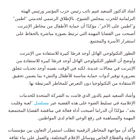
أشاد الدكتور السعيد غنيم نائب رئيس حزب المؤتمر ورئيس الهيئة
البرلمانية للحزب بمجلس الشيوخ، بالإطلاق الرسمي لخدمتي "اطمن"
و"اطمن على الآخر"، مؤكدًا أن حماية الأطفال من مخاطر الإنترنت
أصبحت من القضايا المهمة التي ترتبط بصورة مباشرة بالحفاظ على
استقرار الأسرة والمجتمع.
التطور التكنولوجي الهائل أوجد فرصًا كبيرة للاستفادة من الإنترنت
وأوضح أن التطور التكنولوجي الهائل أوجد فرصًا كبيرة للاستفادة من
الإنترنت في مجالات عديدة، لكنه في الوقت نفسه أوجد تحديات تتعلق
بضرورة توفير أدوات حماية مناسبة للأطفال والنشء بما يضمن تحقيق
الاستفادة من التكنولوجيا دون التعرض للمخاطر المرتبطة بها.
وأشاد السعيد غنيم بالدور الذي قامت به الشركة المتحدة للخدمات
الإعلامية في تسليط الضوء على هذه القضية عبر
مسلسل
"لعبة وقلبت
بجد"، مؤكدًا أن الدراما أصبحت أداة فعالة في مناقشة القضايا المجتمعية
المهمة والمساهمة في رفع الوعي العام لدى المواطنين.
وأكد أن مواجهة المخاطر الرقمية تتطلب استمرار التعاون بين مؤسسات
الدولة والقطاع الخاص ووسائل الإعلام المختلفة، والعمل على بناء ثقافة