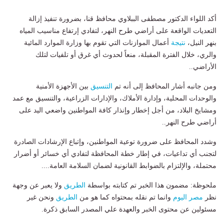
أكد اللواء الدكتور مصطفى الببلاوي محافظ قنا، بضرورة تنفيذ إزالة
التعديات الواقعة على أراضي طرح النهر، لتفادي إرتفاع مناسيب المياه
بنهر النيل،
نتيجة
أعمال الموازنات التي تقوم بها وزارة الموارد المائية
والري، خلال الفترة المقبلة، منعاً لحدوث أي غرق أو تلفيات لتلك
الأراضي..
ومن جانبه أشار المحافظ إلى أنه تم
التنسيق
بين الأجهزة الأمنية
والوحدات المحلية، وإدارة الأملاك، والإدارات الزراعية، والتنسيق مع عمد
ومشايخ البلاد، من أجل إخطار وإنذار كافة المواطنين واضعي اليد على
أراضي طرح النهر..
وشدد المحافظ على ضرورة توعية المواطنين، وإتباع الإرشادات الصادرة
لتجنب أي تداعيات، في إطار خطة المحافظة لتفادي أي خسائر أو أضرار
محتملة، والإلتزام بالضوابط القانونية لضمان السلامة العامة....
ملحوظة: مضمون هذا الخبر تم كتابته بواسطة
الطريق
ولا يعبر عن وجهة
نظر
مصر اليوم
وانما تم نقله بمحتواه كما هو من
الطريق
ونحن غير
مسئولين عن محتوى الخبر والعهدة علي المصدر السابق ذكرة.