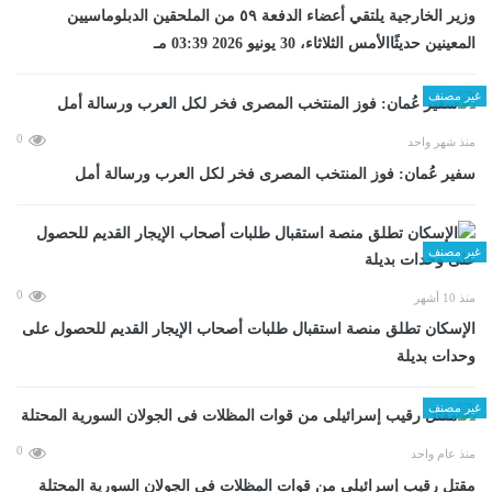
وزير الخارجية يلتقي أعضاء الدفعة ٥٩ من الملحقين الدبلوماسيين
المعينين حديثًاالأمس الثلاثاء، 30 يونيو 2026 03:39 مـ
غير مصنف
0
منذ شهر واحد
سفير عُمان: فوز المنتخب المصرى فخر لكل العرب ورسالة أمل
غير مصنف
0
منذ 10 أشهر
الإسكان تطلق منصة استقبال طلبات أصحاب الإيجار القديم للحصول على
وحدات بديلة
غير مصنف
0
منذ عام واحد
مقتل رقيب إسرائيلى من قوات المظلات فى الجولان السورية المحتلة