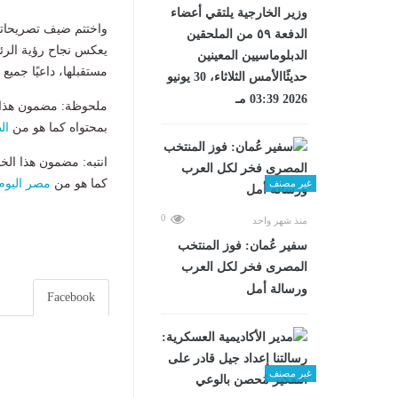
وزير الخارجية يلتقي أعضاء
واختتم ضيف تصريحاته
الدفعة ٥٩ من الملحقين
يعكس نجاح رؤية الرئ
الدبلوماسيين المعينين
مستقبلها، داعيًا جميع
حديثًاالأمس الثلاثاء، 30 يونيو
2026 03:39 مـ
ملحوظة: مضمون هذا ا
بمحتواه كما هو من
ال
انتبه: مضمون هذا الخ
كما هو من
مصر اليوم
غير مصنف
0
منذ شهر واحد
سفير عُمان: فوز المنتخب
المصرى فخر لكل العرب
ورسالة أمل
Facebook
غير مصنف