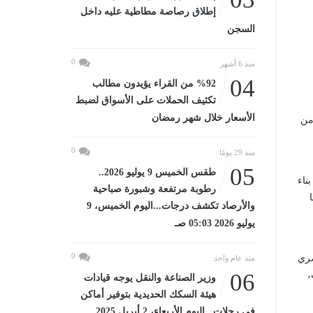
إطلاق رصاصة مطاطية عليه داخل
السجن
0
منذ 6 أشهر
04
%92 من القراء يؤيدون مطالب
تكثيف الحملات على الأسواق لضبط
الأسعار خلال شهر رمضان
من
0
منذ 29 يومًا
05
طقس الخميس 9 يوليو 2026..
ناء
رطوبة مرتفعة وشبورة صباحية
والأرصاد تكشف درجات...اليوم الخميس، 9
يوليو 2026 05:03 صـ
0
صري
منذ عام واحد
06
،
وزير الصناعة والنقل يوجه قيادات
هيئة السكك الحديدية بتوفير أماكن
في رحلات...اليوم الأربعاء، 2 أبريل 2025