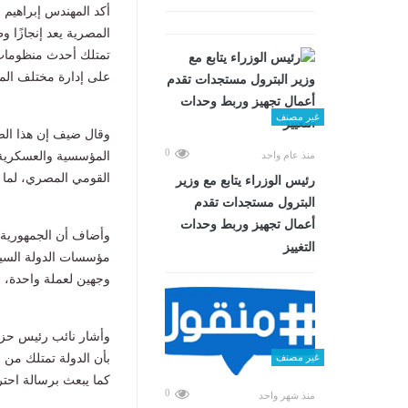
أكد المهندس إبراهيم 
المصرية يعد إنجازًا وط
تمتلك أحدث منظومات 
على إدارة مختلف الملف
غير مصنف
وقال ضيف إن هذا الصر
0
المؤسسية والعسكرية، 
منذ عام واحد
القومي المصري، لما ت
رئيس الوزراء يتابع مع وزير
البترول مستجدات تقدم
أعمال تجهيز وربط وحدات
وأضاف أن الجمهورية ال
التغييز
مؤسسات الدولة السيادي
وجهين لعملة واحدة، مؤك
وأشار نائب رئيس حزب 
بأن الدولة تمتلك من ا
غير مصنف
كما يبعث برسالة احتر
0
منذ شهر واحد