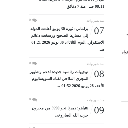
08:11 صـ منذ 7 دقائق
0
منذ شهر واحد
07
برلماني: ثورة 30 يونيو أعادت الدولة
ه
إلى مسارها الصحيح ورسخت دعائم
الاستقرار...اليوم الثلاثاء، 30 يونيو 2026 01:21
صـ
واه
0
منذ شهر واحد
08
توجيهات رئاسية جديدة لدعم وتطوير
المجرى الملاحي لقناة السويساليوم
الأحد، 28 يونيو 2026 01:52 مـ
0
منذ شهر واحد
09
نتنياهو: دمرنا نحو 90% من مخزون
حزب الله الصاروخى