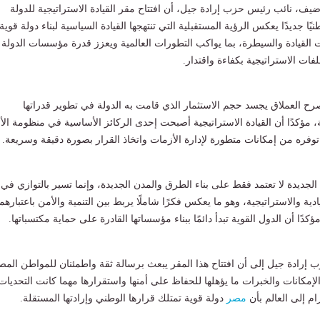
ضيف، نائب رئيس حزب إرادة جيل، أن افتتاح مقر القيادة الاستراتيجية للدولة
نيًا جديدًا يعكس الرؤية المستقبلية التي تنتهجها القيادة السياسية لبناء دولة قوية
القيادة والسيطرة، بما يواكب التطورات العالمية ويعزز قدرة مؤسسات الدولة
ات الاستراتيجية بكفاءة واقتدار.
ح العملاق يجسد حجم الاستثمار الذي قامت به الدولة في تطوير قدراتها
مؤكدًا أن القيادة الاستراتيجية أصبحت إحدى الركائز الأساسية في منظومة الأ
وفره من إمكانات متطورة لإدارة الأزمات واتخاذ القرار بصورة دقيقة وسريعة.
جديدة لا تعتمد فقط على بناء الطرق والمدن الجديدة، وإنما تسير بالتوازي في ب
ة والاستراتيجية، وهو ما يعكس فكرًا شاملًا يربط بين التنمية والأمن باعتبارهما
دًا أن الدول القوية تبدأ دائمًا ببناء مؤسساتها القادرة على حماية مكتسباتها.
إرادة جيل إلى أن افتتاح هذا المقر يبعث برسالة ثقة واطمئنان للمواطن الم
لإمكانات والخبرات ما يؤهلها للحفاظ على أمنها واستقرارها مهما كانت التحديات
ام إلى العالم بأن
مصر
دولة قوية تمتلك قرارها الوطني وإرادتها المستقلة.