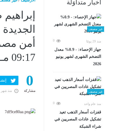
الارشيف
/
غير مصنف
أخبار متداوَلة
إبراهيم ض
الجديدة 
غير مصنف
0
منذ 29 يومًا
جهاز الإحصاء: - 0.9% معدل
09:17 مـ
التضخم الشهرى لشهر يونيو
2026
0
إنشر ف
مشاركة
منذ شهر 
غير مصنف
0
منذ عام واحد
قفزات أسعار الذهب تعيد
تشكيل عادات المصريين في
شراء الشبكة