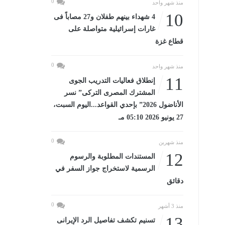
0
منذ شهر واحد
10
4 شهداء بينهم طفلان و27 مصاباً فى
غارات إسرائيلية متواصلة على
قطاع غزة
0
منذ شهر واحد
11
إنطلاق فعاليات التدريب الجوى
المشترك المصرى التركى” نسر
الأناضول 2026” بإحدي القواعد...اليوم السبت،
27 يونيو 2026 05:10 مـ
0
منذ شهرين
12
المستندات المطلوبة والرسوم
الرسمية لاستخراج جواز السفر في
دقائق
0
منذ 3 أشهر
13
تسنيم تكشف تفاصيل الرد الإيرانى