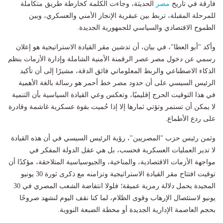
فارقة في تاريخ
مصر
الحديثة، وجاءت الكلمة كخارطة طريق متكاملة
للمرحلة المقبلة، تربط بين عبقرية الإنجاز الأمني والعسكري، وبين
الطموح الاقتصادي والسياسي للجمهورية الجديدة.
وأكد "أبو العطا"، في بيان، أن تدشين مقر القيادة الاستراتيجية هو إعلان
رسمي عن دخول مصر عصر الرقمنة الأمنية الشاملة وإدارة الأزمات بنظم
الذكاء الاصطناعي والربط المعلوماتي فائق الدقة، مشيرًا إلى أن تأكيد
الرئيس السيسي على أن حدود مصر خط أحمر هو رسالة بالغة الأهمية
في هذا التوقيت الحرج إقليميًا، وتعكس وعي القيادة السياسية بأن التنمية
لا يمكن أن تستمر وتؤتي ثمارها إلا إذا حُميت بقوة عسكرية غاشمة وقادرة
على ردع الأطماع.
وثمن رئيس حزب "المصريين"، رؤية الرئيس السيسي في أن هذه القيادة
لا تدير العمليات العسكرية فحسب، بل هي عقل الدولة المفكر في
مواجهة الأزمات الاقتصادية، والمناخية، والجيوسياسية المتلاحقة، مؤكدًا أن
توقيت افتتاح مقر القيادة الاستراتيجية وتزامنه مع ذكرى ثورة 30 يونيو
المجيدة يحمل دلالة رمزية عميقة؛ فلولا انتفاضة الشعب المصري في 30
يونيو لاستئصال الإرهاب وقوى الظلام، لما كنا نقف اليوم لنشهد صروحًا
بحجم العاصمة الإدارية الجديدة أو محطة الضبعة النووية.