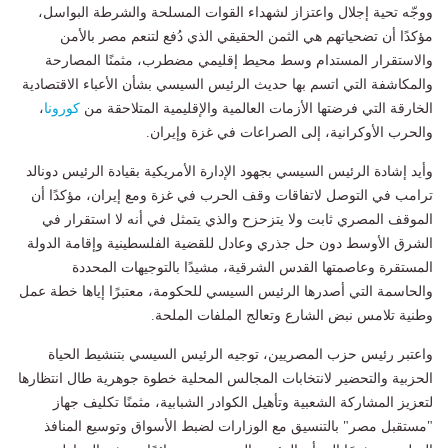
ووجّه تحية إجلال واعتزاز لشهداء القوات المسلحة والشرطة البواسل،
مؤكدًا أن تضحياتهم هي الثمن الحقيقي الذي دُفع لتنعم مصر بالأمن
والاستقرار المستدام وسط محيط إقليمي مضطرب، مثمنًا المصارحة
والمكاشفة التي اتسم بها حديث الرئيس السيسي بشأن الأعباء الاقتصادية
الخارقة التي فرضتها الأزمات العالمية والإقليمية المتلاحقة من
كورونا
،
والحرب الأوكرانية، إلى الصراعات في غزة وإيران.
وأيد إشادة الرئيس السيسي بجهود الإدارة الأمريكية بقيادة الرئيس دونالد
ترامب في التوصل لاتفاقات وقف الحرب في غزة ومع إيران، مؤكدًا أن
الموقف المصري ثابت ولا يتزحزح والذي يتمثل في أنه لا استقرار في
الشرق الأوسط دون حل جذري وعادل للقضية الفلسطينية وإقامة الدولة
المستقرة وعاصمتها القدس الشرقية، مشيدًا بالتوجيهات المحددة
والحاسمة التي أصدرها الرئيس السيسي للحكومة، معتبرًا إياها خطة عمل
وطنية تلامس نبض الشارع وتعالج الملفات الملحة.
واعتبر رئيس حزب المصريين، توجيه الرئيس السيسي بتنشيط الحياة
الحزبية والتحضير لانتخابات المجالس المحلية خطوة جوهرية طال انتظارها
لتعزيز المشاركة الشعبية وتأهيل الكوادر الشبابية، مثمنًا تكليف جهاز
"مستقبل مصر" بالتنسيق مع الوزارات لضبط الأسواق وتوسيع المنافذ