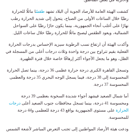
كشفت الهيئة العامة للأرصاد الجوية أن البلاد تشهد
طقس
ًا مائلًا للحرارة
رطبًا خلال الساعات الأولى من الصباح، يتحول إلى شديد الحرارة رطب
نهارًا على أغلب أنحاء الجمهورية، بينما يكون حارًا رطبًا على السواحل
الشمالية، ويعود الطقس ليصبح مائلًا للحرارة رطبًا خلال ساعات الليل.
وأكدت الهيئة أن ارتفاع نسب الرطوبة سيزيد الإحساس بدرجات الحرارة
الفعلية بقيم تتراوح بين درجة واحدة وثلاث درجات أعلى من المسجلة في
الظل، وهو ما يجعل الأجواء أكثر إرهاقًا خاصة خلال فترة الظهيرة.
وتسجل القاهرة الكبرى درجة حرارة عظمى 36 درجة، بينما تصل الحرارة
المحسوسة إلى 38 درجة، فيما يسجل الوجه البحري 35 درجة والعظمى
المحسوسة 37 درجة.
أما شمال الصعيد فيشهد أجواء شديدة السخونة بعظمى 39 درجة
ومحسوسة 41 درجة، بينما تسجل محافظات جنوب الصعيد أعلى
درجات
الحرارة
على مستوى الجمهورية بواقع 43 درجة للعظمى و44 درجة
للمحسوسة.
ودعت هيئة الأرصاد المواطنين إلى تجنب التعرض المباشر لأشعة الشمس