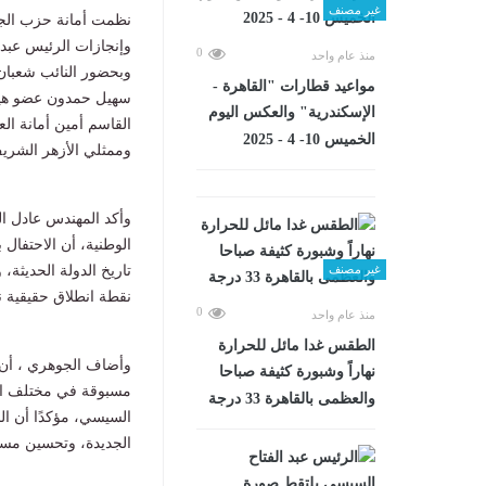
غير مصنف
وإنجازات الرئيس عبدا
0
منذ عام واحد
وبحضور النائب شعبا
مواعيد قطارات "القاهرة -
سهيل حمدون عضو هيئة
الإسكندرية" والعكس اليوم
القاسم أمين أمانة الع
الخميس 10- 4 - 2025
وممثلي الأزهر الشريف
وأكد المهندس عادل ال
تاريخ الدولة الحديثة
غير مصنف
نقطة انطلاق حقيقية نح
0
منذ عام واحد
الطقس غدا مائل للحرارة
وأضاف الجوهري ، أن 
نهاراً وشبورة كثيفة صباحا
مسبوقة في مختلف الق
والعظمى بالقاهرة 33 درجة
السيسي، مؤكدًا أن الج
الجديدة، وتحسين مست