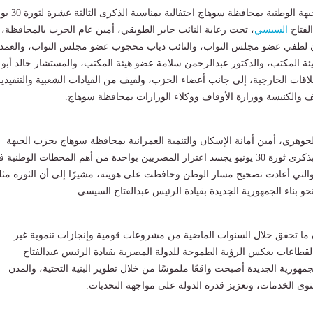
نظمت أمانة حزب الجبهة الوطنية بمحافظة سوهاج احتفالي
لفتاح
السيسي
، تحت رعاية النائب جابر الطويقي، أمين عام الحزب بالمحافظة،
ن لطفي عضو مجلس النواب، والنائب دياب محجوب عضو مجلس النواب، والعمد
 المكتب، والدكتور عبدالرحمن سلامة عضو هيئة المكتب، والمستشار خالد أبو
لاقات الخارجية، إلى جانب أعضاء الحزب، ولفيف من القيادات الشعبية والتنفيذية
 والكنيسة ووزارة الأوقاف ووكلاء الوزارات بمحافظة سوهاج.
جوهري، أمين أمانة الإسكان والتنمية العمرانية بمحافظة سوهاج بحزب الجبهة
الوطنية، أن الاحتفال بذكرى ثورة 30 يونيو يجسد اعتزاز المصريين بواحدة من أهم المحطات الوطنية
، والتي أعادت تصحيح مسار الوطن وحافظت على هويته، مشيرًا إلى أن الثورة مث
و بناء الجمهورية الجديدة بقيادة الرئيس عبدالفتاح السيسي.
ما تحقق خلال السنوات الماضية من مشروعات قومية وإنجازات تنموية غير
طاعات يعكس الرؤية الطموحة للدولة المصرية بقيادة الرئيس عبدالفتاح
مهورية الجديدة أصبحت واقعًا ملموسًا من خلال تطوير البنية التحتية، والمدن
وى الخدمات، وتعزيز قدرة الدولة على مواجهة التحديات.