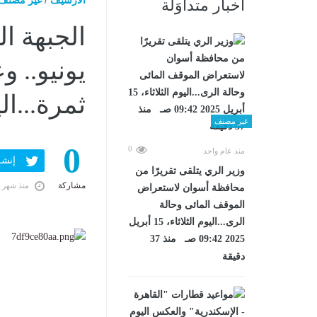
الارشيف
/
غير مصنف
أخبار متداوَلة
يونيو.. و
ثمرة...اليوم الأحد،
غير مصنف
0
0
منذ عام واحد
إنشر ف
وزير الري يتلقى تقريرًا من
مشاركة
منذ شهر 
محافظة أسوان لاستعراض
الموقف المائى وحالة
الرى...اليوم الثلاثاء، 15 أبريل
2025 09:42 صـ منذ 37
دقيقة