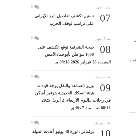
0
منذ 3 أشهر
07
تسنيم تكشف تفاصيل الرد الإيرانى
على ترامب لوقف الحرب
0
منذ 5 أشهر
ه
08
صحة الشرقية توقع الكشف على
1600 مواطن بأبوحمادالأمس
واه
السبت، 28 فبراير 2026 09:18 مـ
0
منذ عام واحد
09
وزير الصناعة والنقل يوجه قيادات
هيئة السكك الحديدية بتوفير أماكن
في رحلات...اليوم الأربعاء، 2 أبريل 2025
08:11 صـ منذ 7 دقائق
0
منذ شهر واحد
10
برلماني: ثورة 30 يونيو أعادت الدولة