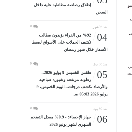
إطلاق رصاصة مطاطية عليه داخل
ة بمناسبة الذكرى الثالثة عشرة لثورة 30 يونيو
السجن
ة
0
منذ 6 أشهر
،
04
%92 من القراء يؤيدون مطالب
تكثيف الحملات على الأسواق لضبط
الأسعار خلال شهر رمضان
0
منذ 30 يومًا
 في
05
طقس الخميس 9 يوليو 2026..
لت
رطوبة مرتفعة وشبورة صباحية
والأرصاد تكشف درجات...اليوم الخميس، 9
يوليو 2026 05:03 صـ
0
منذ 30 يومًا
06
جهاز الإحصاء: - 0.9% معدل التضخم
الشهرى لشهر يونيو 2026