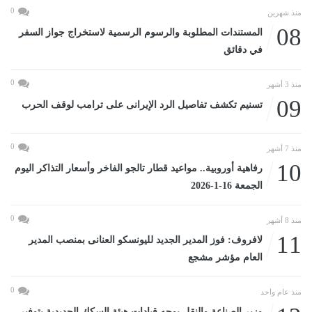
0
منذ شهرين
08
المستندات المطلوبة والرسوم الرسمية لاستخراج جواز السفر
في دقائق
0
منذ 3 أشهر
09
تسنيم تكشف تفاصيل الرد الإيرانى على ترامب لوقف الحرب
0
منذ 7 أشهر
10
رفاهية أوروبية.. مواعيد قطار تالجو الفاخر وأسعار التذاكر اليوم
الجمعة 16-1-2026
0
منذ 8 أشهر
11
لافروف: فوز المدير الجديد لليونسكو العنانى بمنصب المدير
العام مؤشر مشجع
0
منذ عام واحد
وزير الصناعة والنقل يوجه قيادات هيئة السكك الحديدية بتوفير