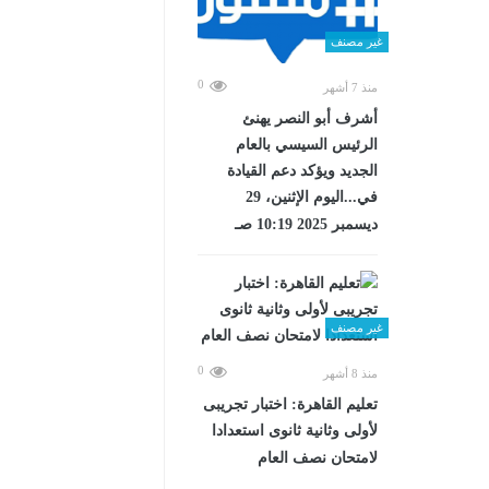
غير مصنف
0
منذ 7 أشهر
أشرف أبو النصر يهنئ
الرئيس السيسي بالعام
الجديد ويؤكد دعم القيادة
في...اليوم الإثنين، 29
ديسمبر 2025 10:19 صـ
غير مصنف
0
منذ 8 أشهر
تعليم القاهرة: اختبار تجريبى
لأولى وثانية ثانوى استعدادا
لامتحان نصف العام