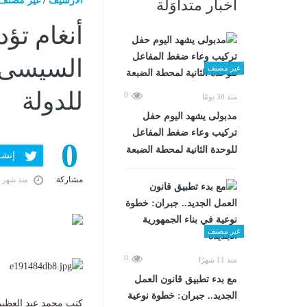
الارشيف
/
غير مصنف
أخبار متداوَلة
أنغام تؤ
السيسى ب
غير مصنف
للدولة
0
منذ 30 يومًا
مدبولى يشهد اليوم حفل
تركيب وعاء ضغط المفاعل
0
للوحدة الثانية لمحطة الضبعة
إنشر ف
مشاركة
منذ شهر 
غير مصنف
0
منذ 11 شهرًا
مع بدء تطبيق قانون العمل
الجديد.. جبران: خطوة نوعية
كتب محمد عبد العظيم