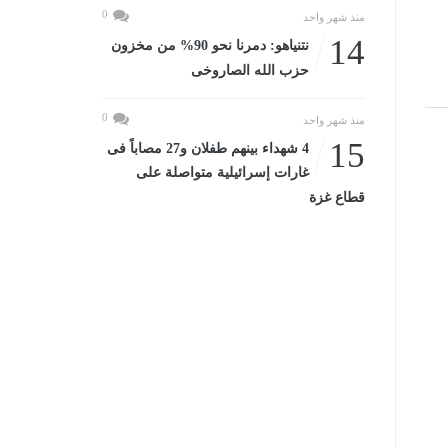
0
منذ شهر واحد
14
نتنياهو: دمرنا نحو 90% من مخزون
حزب الله الصاروخى
0
منذ شهر واحد
15
4 شهداء بينهم طفلان و27 مصاباً فى
غارات إسرائيلية متواصلة على
قطاع غزة