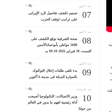
0
منذ 3 أشهر
07
تسنيم تكشف تفاصيل الرد الإيرانى
على ترامب لوقف الحرب
0
منذ 5 أشهر
08
صحة الشرقية توقع الكشف على
1600 مواطن بأبوحمادالأمس
مة
السبت، 28 فبراير 2026 09:18 مـ
0
منذ 8 أشهر
09
بدء تلقى طلبات إحلال التوكتوك
ب
بالسيارة البديلة فى مدينة 6 أكتوبر
ى
0
منذ عام واحد
ع الرئيسية للقوات المسلحة؛ تزامنًا مع إطلاق ٢١ طلقة
10
وزير الاتصالات: التكنولوجيا أصبحت
أداة رئيسية لفهم ما يدور في العالم
من حولنا