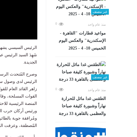
غير مصنف
0
منذ عام واحد
مواعيد قطارات "القاهرة -
الإسكندرية" والعكس اليوم
الرئيس السيسي يشهد اح
الخميس 10- 4 - 2025
شَهِدَ السيد الرئيس ع
الجديدة.
وصرح المُتحدث الرسمي
غير مصنف
الرئيس لدى وصول سيا
زاهر القائد العام لل
0
منذ عام واحد
القوات المسلحة، وقاد
الطقس غدا مائل للحرارة
المنصة الرئيسية للاحت
نهاراً وشبورة كثيفة صباحا
والعظمى بالقاهرة 33 درجة
ومُرافقة جوية بالطائ
المُصطفة، وعزفت الم