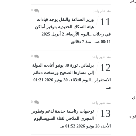
ركز
0
منذ عام واحد
11
وزير الصناعة والنقل يوجه قيادات
هيئة السكك الحديدية بتوفير أماكن
في رحلات...اليوم الأربعاء، 2 أبريل 2025
08:11 صـ منذ 7 دقائق
0
منذ شهر واحد
12
برلماني: ثورة 30 يونيو أعادت الدولة
إلى مسارها الصحيح ورسخت دعائم
الاستقرار...اليوم الثلاثاء، 30 يونيو 2026 01:21
صـ
ق
0
منذ شهر واحد
13
توجيهات رئاسية جديدة لدعم وتطوير
واه
المجرى الملاحي لقناة السويساليوم
الأحد، 28 يونيو 2026 01:52 مـ