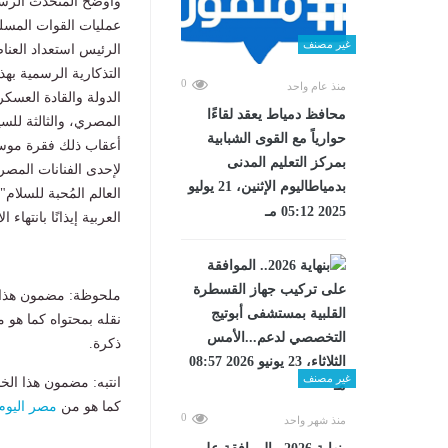
وأوضح المُتحدث الرسم
عمليات القوات المسلح
غير مصنف
الرئيس استعداد العناص
التذكارية الرسمية بهذ
0
منذ عام واحد
الدولة والقادة العسكر
محافظ دمياط يعقد لقاءًا
المصري، والثالثة للس
حوارياً مع القوى الشبابية
أعقاب ذلك فقرة موسيقي
بمركز التعليم المدنى
لإحدى الفنانات المص
بدمياطاليوم الإثنين، 21 يوليو
العالم المُحبة للسلا
2025 05:12 مـ
العربية إيذانًا بانتهاء ا
ملحوظة: مضمون هذا ا
نقله بمحتواه كما هو 
ذكرة.
غير مصنف
انتبه: مضمون هذا الخ
كما هو من
مصر اليوم
0
منذ شهر واحد