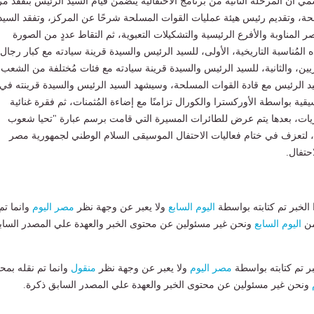
ي أن المرحلة الثانية من برنامج الاحتفالية يتضمن قيام السيد الرئيس بتفقد م
ة، وتقديم رئيس هيئة عمليات القوات المسلحة شرحًا عن المركز، وتفقد السيد
ر المناوبة والأفرع الرئيسية والتشكيلات التعبوية، ثم التقاط عددٍ من الصورة
ه المُناسبة التاريخية، الأولى، للسيد الرئيس والسيدة قرينة سيادته مع كبار رجال
يين، والثانية، للسيد الرئيس والسيدة قرينة سيادته مع فئات مُختلفة من الشعب
يد الرئيس مع قادة القوات المسلحة، وسيشهد السيد الرئيس والسيدة قرينته في
ة بواسطة الأوركسترا والكورال تزامنًا مع إضاءة المُثمنات، ثم فقرة غنائية
ريات، بعدها يتم عرض للطائرات المسيرة التي قامت برسم عبارة "تحيا شعوب
م"، لتعزف في ختام فعاليات الاحتفال الموسيقى السلام الوطني لجمهورية مصر
لاحتفال.
لخبر تم كتابته بواسطة
اليوم السابع
ولا يعبر عن وجهة نظر
مصر اليوم
وانما تم
من
اليوم السابع
ونحن غير مسئولين عن محتوى الخبر والعهدة علي المصدر الساب
بر تم كتابته بواسطة
مصر اليوم
ولا يعبر عن وجهة نظر
منقول
وانما تم نقله بمحت
ونحن غير مسئولين عن محتوى الخبر والعهدة علي المصدر السابق ذكرة.