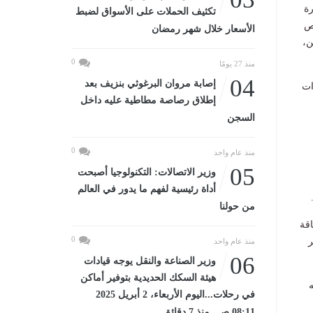
غذية العالمي (WFP)، بزيارة
تكثيف الحملات على الأسواق لضبط
وص
الأسعار خلال شهر رمضان
ن،
0
منذ 27 يومًا
04
إصابة مروان البرغوثي بنزيف بعد
ات
إطلاق رصاصة مطاطية عليه داخل
السجن
0
منذ عام واحد
05
وزير الاتصالات: التكنولوجيا أصبحت
أداة رئيسية لفهم ما يدور في العالم
من حولنا
اقة
0
ر
منذ عام واحد
06
وزير الصناعة والنقل يوجه قيادات
هيئة السكك الحديدية بتوفير أماكن
ه
في رحلات...اليوم الأربعاء، 2 أبريل 2025
08:11 صـ منذ 7 دقائق