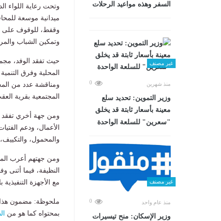
السفر وهذه مواعيد الرحلات
ميدانية موسعة للمحا
وقفط، للوقوف على أثر
وتمكين الشباب والمرأ
حيث تفقد الوفد، مجمع
غير مصنف
المحلية وفرق التنمية 
0
ومناقشة عدد من المحا
منذ شهرين
المجتمعية بقرية العقب
وزير التموين: تحديد سلع
معينة بأسعار ثابتة قد يخلق
ومن جهة أخري تفقد ا
"سعرين" للسلعة الواحدة
الأعمال، ودعم الفتي
والمحمول، والتكييف، 
ومن جهتهم أعرب المتد
النظيفة، فيما أثنى وف
مع الأجهزة التنفيذية 
غير مصنف
ملحوظة: مضمون هذا ا
0
منذ عام واحد
بمحتواه كما هو من
ال
وزير الإسكان: منح تيسيرات