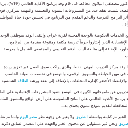
وتحت رعاية اللواء الدكتور مصطفى الببلاوي محافظ قنا، قام وفد برنامج الأ
فظة، شملت تفقد عدد من المشروعات التنموية والتعليمية والمهنية بمركزي ق
 البرامج التدريبية والدعم المقدم من البرنامج في تحسين جودة حياة المواطني
ة..
 الخدمات الحكومية بالوحدة المحلية لقرية خزام، وإلتقى الوفد بموظفي الوحد
الإقتصادية الذين إجتازوا حزماً تدريبية مكثفة ومتنوعة مقدمة من البرنامج،
ور، بالإضافة إلى متابعة آليات الدعم التعليمي والمجتمعي الشامل بالمدرسة
..
لوفد مركز التدريب المهني بقفط، والذي يواكب سوق العمل عبر تعزيز ريادة
ات في مهن الخياطة والتسويق الرقمي، والتوسع في تخصصات صيانة الحاسب
والإقتصاد الأخضر كإدارة المخلفات، بالإضافة إلى تفقد ورشة
الطاقة
الشمسية..
ربون عن طموحاتهم الكبيرة في التوسع لتنفيذ المشروعات الإعتمادية على الط
د برنامج الأغذية العالمي على النتائج الملموسة على أرض الواقع والتنسيق المثم
بالمحافظة لتقديم نموذج تنموي يحتذى به...
لخبر تم كتابته بواسطة
الطريق
ولا يعبر عن وجهة نظر
مصر اليوم
وانما تم نقل
طريق
ونحن غير مسئولين عن محتوى الخبر والعهدة علي المصدر السابق ذكرة.