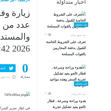
الارشيف
/
غير مصنف
أخبار متداوَلة
عدد من م
غير مصنف
0
منذ شهر واحد
تعرف على الشروط الخاصة
2026 11:42 صـ
للقبول بدفعة المحاربين
بالقوات المسلحة
0
إنشر ف
مشاركة
منذ شهر 
غير مصنف
0
منذ عام واحد
هدوء وراحة وسرعة.. قطار
تالجو يعيد تشكيل تجربة
في إطار تعزيز الشراكة