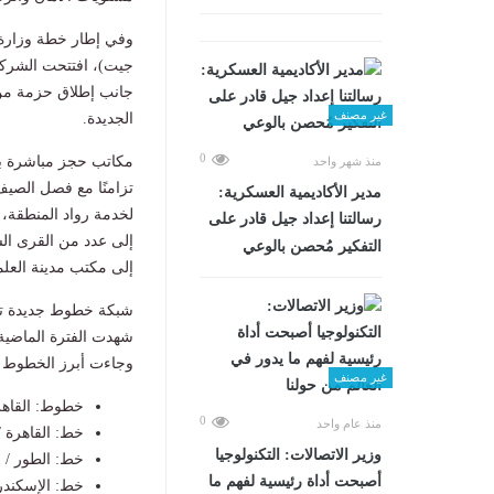
وفي إطار خطة وزارة ا
جيت)، افتتحت الشركة 
جانب إطلاق حزمة من 
غير مصنف
الجديدة.
0
مكاتب حجز مباشرة ب
منذ شهر واحد
تزامنًا مع فصل الصيف
مدير الأكاديمية العسكرية:
لخدمة رواد المنطقة،
رسالتنا إعداد جيل قادر على
التفكير مُحصن بالوعي
إلى مكتب مدينة العلم
شبكة خطوط جديدة تر
شهدت الفترة الماضية
وجاءت أبرز الخطوط ك
غير مصنف
خطوط: القاهرة
0
منذ عام واحد
خط: القاهرة /
وزير الاتصالات: التكنولوجيا
خط: الطور / 
أصبحت أداة رئيسية لفهم ما
خط: الإسكندر