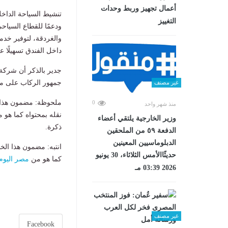
أعمال تجهيز وربط وحدات
تنشيط السياحة الداخل
التغييز
ودعمًا للقطاع السيا
والغردقة، لتوفير خدم
داخل الفندق تسهيلًا ع
جمهور الركاب على مد
غير مصنف
ملحوظة: مضمون هذا ا
0
منذ شهر واحد
نقله بمحتواه كما هو 
وزير الخارجية يلتقي أعضاء
ذكرة.
الدفعة ٥٩ من الملحقين
الدبلوماسيين المعينين
انتبه: مضمون هذا الخ
حديثًاالأمس الثلاثاء، 30 يونيو
كما هو من
مصر اليوم
2026 03:39 مـ
غير مصنف
Facebook