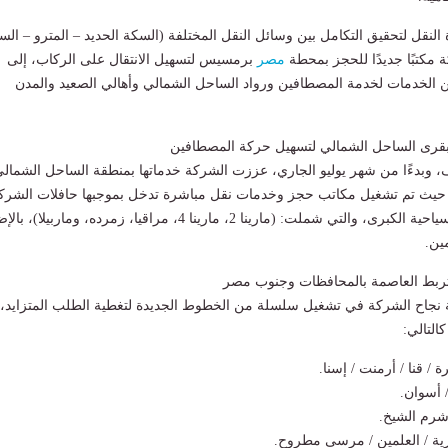
لنقل لتحقيق التكامل بين وسائل النقل المختلفة (السكة الحديد – المترو – الس
مكتبًا جديدًا للحجز بمحطة
مصر
برمسيس لتسهيل الانتقال على الركاب، إلى
الخدمات لخدمة المصطافين ورواد الساحل الشمالي وأهالي الصعيد والمدن
قرى الساحل الشمالي لتسهيل حركة المصطافين
، وبدءًا من شهر يوليو الجاري، عززت الشركة خدماتها بمنطقة الساحل الشمال
 حيث تم تشغيل مكاتب حجز وخدمات نقل مباشرة تدخل بموجبها حافلات الشرك
إلى عدد من القرى السياحية الكبرى، والتي شملت: (مارينا 2، مارينا 4، مراقيا، زمرده، وماربيلا
ين.
بط العاصمة بالمحافظات وجنوب مصر
 نجاح الشركة في تشغيل سلسلة من الخطوط الجديدة لتغطية الطلب المتزايد،
التالي:
 / قنا / أرمنت / إسنا.
 أسوان.
شرم الشيخ.
ية / العلمين / مرسى مطروح.