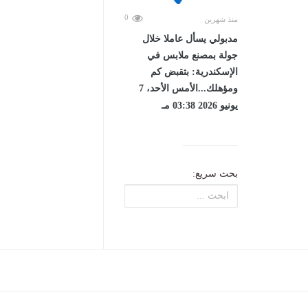
0
منذ شهرين
مدبولي يسأل عاملا خلال
جولة بمصنع ملابس في
الإسكندرية: بتقبض كم
ومؤهلك...الأمس الأحد، 7
يونيو 2026 03:38 مـ
بحث سريع: