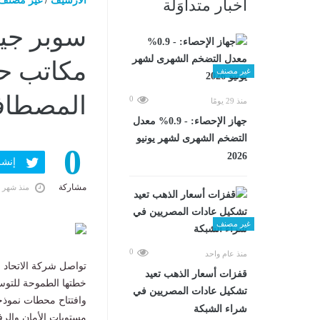
الارشيف
/
غير مصنف
أخبار متداوَلة
سوبر جي
مكاتب حج
غير مصنف
المصطاف
0
منذ 29 يومًا
جهاز الإحصاء: - 0.9% معدل
التضخم الشهرى لشهر يونيو
0
2026
إنشر ف
مشاركة
منذ شهر 
غير مصنف
0
منذ عام واحد
تواصل شركة الاتحاد ا
قفزات أسعار الذهب تعيد
خطتها الطموحة للتوسع
تشكيل عادات المصريين في
وافتتاح محطات نموذ
شراء الشبكة
مستويات الأمان والرفا