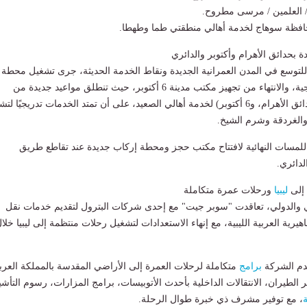
/ العلمين / مرسى مطروح.
فظة سوهاج لخدمة أهالي منطقتي طما وطهطا.
بحدائق الأهرام وأكتوبر والدائري
وسع في المدن العمرانية الجديدة ونقاط الخدمة الحديثة، جرى تشغيل محطة
حدائق الأهرام النموذجية، والانتهاء من تجهيز مكتب مدينة 6 أكتوبر، حيث تنطلق مواعيد جديدة من
(رمسيس، الجيزة، حدائق الأهرام، و6 أكتوبر) لخدمة أهالي الصعيد، على أن تمتد الخدمات تدريجيًا 
الغردقة وشرم الشيخ.
اللمسات النهائية لافتتاح مكتب حجز ومحطة إركاب جديدة عند تقاطع طريق
دائري.
 إلى
ليبيا
ورحلات عمرة متكاملة
ي والدولي، تعاقدت "سوبر جيت" مع إحدى شركات البترول لتقديم خدمات نقل
هيرية العربية الليبية، مع إنهاء الاستعدادات لتشغيل رحلات منتظمة إلى ليبيا خلا
دم الشركة
برامج
متكاملة لرحلات العمرة إلى الأراضي المقدسة بالمملكة العرب
الطيران، الانتقالات الداخلية بأحدث الأتوبيسات، برامج المزارات، رسوم التأشي
، مع توفير مشرف ذي خبرة طوال الرحلة.