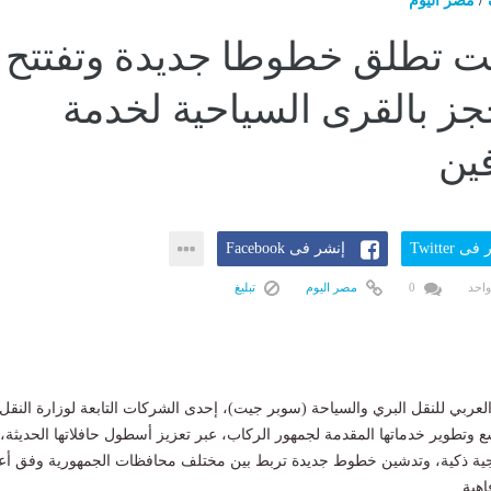
/
مصر اليوم
ت تطلق خطوطا جديدة وتفتتح
ز بالقرى السياحية لخدمة
ين
ى Twitter
إنشر فى Facebook
واحد
0
مصر اليوم
تبليغ
لعربي للنقل البري والسياحة (سوبر جيت)، إحدى الشركات التابعة لوزارة النقل،
 وتطوير خدماتها المقدمة لجمهور الركاب، عبر تعزيز أسطول حافلاتها الحديثة،
جية ذكية، وتدشين خطوط جديدة تربط بين مختلف محافظات الجمهورية وفق أع
هية.