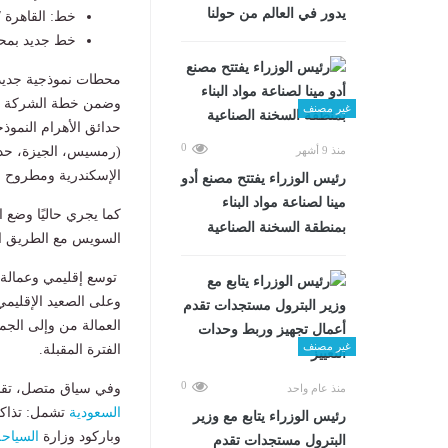
يدور في العالم من حولنا
خط: القاهرة 
خط جديد بمحا
محطات نموذجية جديدة 
وضمن خطة الشركة للت
غير مصنف
0
منذ 9 أشهر
الإسكندرية ومطروح و
رئيس الوزراء يفتتح مصنع أدو
مينا لصناعة مواد البناء
كما يجري حاليًا وضع 
بمنطقة السخنة الصناعية
السويس مع الطريق ال
توسع إقليمي وعمالة
وعلى الصعيد الإقليم
العمالة من وإلى الجما
غير مصنف
الفترة المقبلة.
0
وفي سياق متصل، تق
منذ عام واحد
السعودية
تشمل: تذاكر 
رئيس الوزراء يتابع مع وزير
وباركود وزارة
السياحة
البترول مستجدات تقدم