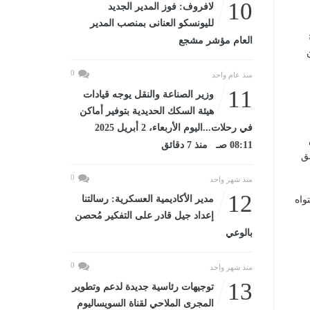
10
لافروف: فوز المدير الجديد
لليونسكو العنانى بمنصب المدير
العام مؤشر مشجع
0
منذ عام واحد
11
وزير الصناعة والنقل يوجه قيادات
هيئة السكك الحديدية بتوفير أماكن
في رحلات...اليوم الأربعاء، 2 أبريل 2025
08:11 صـ منذ 7 دقائق
ق
0
منذ شهر واحد
12
مدير الأكاديمية العسكرية: رسالتنا
واه
إعداد جيل قادر على التفكير مُحصن
بالوعي
0
منذ شهر واحد
13
توجيهات رئاسية جديدة لدعم وتطوير
المجرى الملاحي لقناة السويساليوم