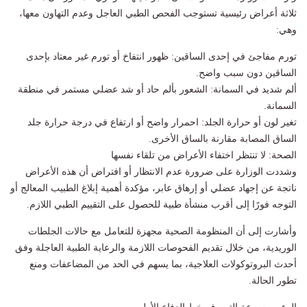
ثلاثة أعراض رئيسية تستوجب الفحص الطبي العاجل وعدم التهاون معها،
وهي:
تورم مفاجئ في إحدى الساقين: ظهور انتفاخ أو تورم غير معتاد بإحدى
الساقين دون سبب واضح.
ألم شديد في السمانة: الشعور بألم حاد أو شد عضلي مستمر في منطقة
السمانة.
تغير لون أو حرارة الجلد: احمرار واضح أو ارتفاع في درجة حرارة جلد
الساق المصابة مقارنة بالساق الأخرى.
الصحة: لا تنتظر اختفاء الأعراض من تلقاء نفسها
وشددت الوزارة على ضرورة عدم الانتظار أو افتراض أن هذه الأعراض
ناتجة عن إجهاد عضلي أو إرهاق عابر، مؤكدة أهمية إبلاغ الطبيب المعالج أو
التوجه فورًا إلى أقرب منشأة طبية للحصول على التقييم الطبي اللازم.
وأشارت إلى أن المنظومة الصحية مجهزة للتعامل مع حالات الجلطات
الوريدية، من خلال تقديم الفحوصات اللازمة والرعاية الطبية العاجلة وفق
أحدث البروتوكولات العلاجية، بما يسهم في الحد من المضاعفات ومنع
تطور الحالة.