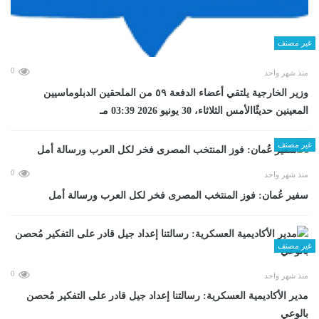
غير مصنف
0
منذ شهر واحد
وزير الخارجية يلتقي أعضاء الدفعة ٥٩ من الملحقين الدبلوماسيين
المعينين حديثًاالأمس الثلاثاء، 30 يونيو 2026 03:39 مـ
غير مصنف
0
منذ شهر واحد
سفير عُمان: فوز المنتخب المصرى فخر لكل العرب ورسالة أمل
غير مصنف
0
منذ شهر واحد
مدير الأكاديمية العسكرية: رسالتنا إعداد جيل قادر على التفكير مُحصن
بالوعي