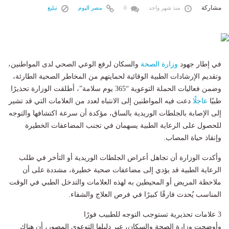
مشاركة
منذ شهر واحد
0
مصر اليوم
تبليغ
في إطار جهود
وزارة الصحة
والسكان لرفع الوعي الصحي لدى المواطنين،
وتقديم الإرشادات الطبية الوقائية لحمايتهم من المخاطر الصحية الطارئة،
وضمن فعاليات الحملة التوعوية “365 يوم سلامة”، أطلقت الوزارة تحذيرًا
طبيًا
عاجل
ًا دعت فيه المواطنين إلى الانتباه لعدد من العلامات التي قد تشير
إلى الإصابة بالجلطات الوريدية بالساق، مؤكدة أن سرعة اكتشافها والتوجه
للحصول على الرعاية الطبية يسهمان في تجنب المضاعفات الخطيرة
وإنقاذ حياة المصاب.
وأكدت الوزارة أن تجاهل أعراض الجلطات الوريدية أو التأخر في طلب
الرعاية الطبية قد يؤدي إلى مضاعفات صحية خطيرة، مشددة على أن
ملاحظة المريض أو المحيطين به لهذه العلامات والتدخل الطبي في الوقت
المناسب يُحدث فارقًا كبيرًا في فرص العلاج والشفاء.
3 علامات تحذيرية تستوجب التوجه للطبيب فورًا
وأوضحت وزارة الصحة والسكان، عبر دليلها التوعوي المصور، أن هناك