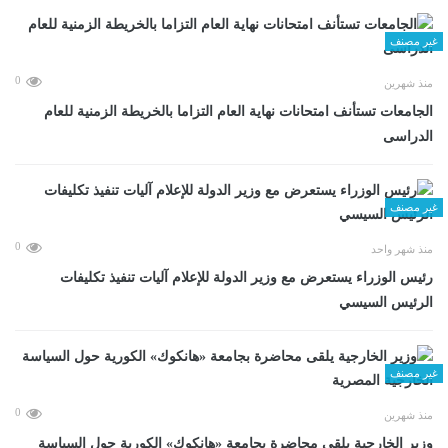
غير مصنف
0
منذ شهرين
الجامعات تستأنف امتحانات نهاية العام التزاما بالخريطة الزمنية للعام
الدراسى
غير مصنف
0
منذ شهر واحد
رئيس الوزراء يستعرض مع وزير الدولة للإعلام آليات تنفيذ تكليفات
الرئيس السيسي
غير مصنف
0
منذ شهرين
وزير الخارجية يلقى محاضرة بجامعة «هانكوك» الكورية حول السياسة