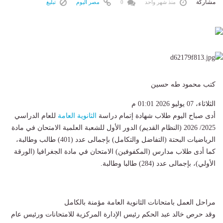
مشاركة
منذ شهر واحد
0
مصر اليوم
تبليغ
كتب محمود طه حسين
الثلاثاء، 07 يوليو 2026 01:01 م
أدى صباح اليوم طلاب شهادة إتمام دراسة
الثانوية العامة
للعام الدراسي
2025/ 2026 (النظام القديم) الدور الأول للشعبة العلمية الامتحان في مادة
الرياضيات البحتة (التفاضل والتكامل) بإجمالى عدد (401) طالب وطالبة،
كما أدى طلاب مدارس (المكفوفين) الامتحان في مادة الجغرافيا (الورقة
الأولي)، بإجمالى عدد (284) طالبا وطالبة.
مراحل العمل بامتحانات الثانوية العامة مؤمنة بالكامل
وقد حرص خالد عبد الحكم رئيس الإدارة المركزية للامتحانات ورئيس عام