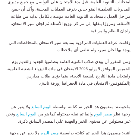
امتحانات الثانوية العامة، قبل بدء الامتحان على التواصل مع جميع مديري
المديريات التعليمية المتواجدين بغرف العمليات المحلية، وأكد أن جميع
مراحل العمل بامتحانات الثانوية العامة مؤمنة بالكامل بداية من طباعة
الأسئلة، ومرورًا بنقلها إلى مراكز توزيع الأسئلة ثم لجان سير الامتحان،
ولجان النظام والمراقبة.
وقامت غرفة العمليات المركزية بمتابعة سير الامتحان بالمحافظات التي
يوجد بها لجان سير، ولم تتلقى أي ملاحظات.
ومن المقرر أن يؤدي طلاب الثانوية العامة بنظاميها الجديد والقديم يوم
الخميس الموافق 9 يوليو 2026 الامتحان فى مادة الفيزياء للشعبة العلمية،
وامتحان مادة التاريخ للشعبة الأدبية، بينما يؤدى طلاب مدارس
(المكفوفين) الامتحان في مادة الجغرافيا (ورقة ثانية).
ملحوظة: مضمون هذا الخبر تم كتابته بواسطة
اليوم السابع
ولا يعبر عن
وجهة نظر
مصر اليوم
وانما تم نقله بمحتواه كما هو من
اليوم السابع
ونحن
غير مسئولين عن محتوى الخبر والعهدة علي المصدر السابق ذكرة.
انتبه: مضمون هذا الخبر تم كتابته بواسطة
مصر اليوم
ولا يعبر عن وجهة