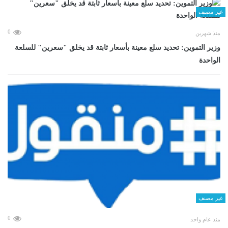
غير مصنف
0
منذ شهرين
وزير التموين: تحديد سلع معينة بأسعار ثابتة قد يخلق "سعرين" للسلعة
الواحدة
غير مصنف
0
منذ عام واحد