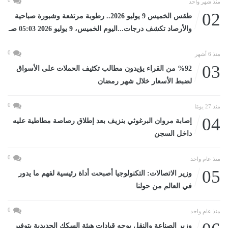
منذ شهر واحد
02
طقس الخميس 9 يوليو 2026.. رطوبة مرتفعة وشبورة صباحية
والأرصاد تكشف درجات...اليوم الخميس، 9 يوليو 2026 05:03 صـ
0
منذ 6 أشهر
03
%92 من القراء يؤيدون مطالب تكثيف الحملات على الأسواق
لضبط الأسعار خلال شهر رمضان
0
منذ 27 يومًا
04
إصابة مروان البرغوثي بنزيف بعد إطلاق رصاصة مطاطية عليه
داخل السجن
0
منذ عام واحد
05
وزير الاتصالات: التكنولوجيا أصبحت أداة رئيسية لفهم ما يدور
في العالم من حولنا
0
منذ عام واحد
وزير الصناعة والنقل يوجه قيادات هيئة السكك الحديدية بتوفير