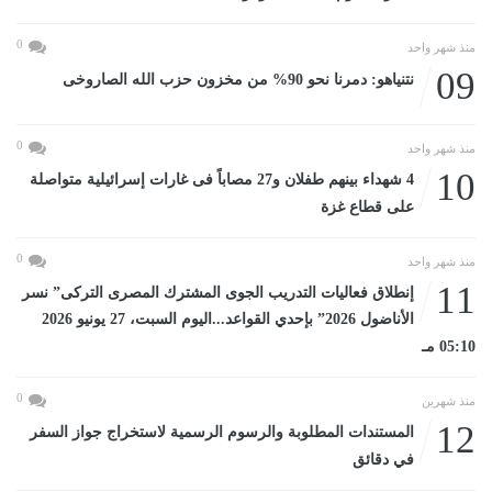
0
منذ شهر واحد
09
نتنياهو: دمرنا نحو 90% من مخزون حزب الله الصاروخى
0
منذ شهر واحد
10
4 شهداء بينهم طفلان و27 مصاباً فى غارات إسرائيلية متواصلة
على قطاع غزة
0
منذ شهر واحد
11
إنطلاق فعاليات التدريب الجوى المشترك المصرى التركى” نسر
الأناضول 2026” بإحدي القواعد...اليوم السبت، 27 يونيو 2026
05:10 مـ
0
منذ شهرين
12
المستندات المطلوبة والرسوم الرسمية لاستخراج جواز السفر
في دقائق