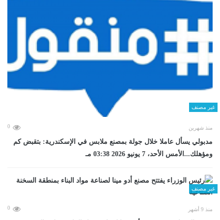
غير مصنف
0
منذ شهرين
مدبولي يسأل عاملا خلال جولة بمصنع ملابس في الإسكندرية: بتقبض كم
ومؤهلك...الأمس الأحد، 7 يونيو 2026 03:38 مـ
غير مصنف
0
منذ 9 أشهر