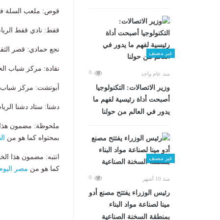
قوص: ملعب السلة في
قفط: نادي قفط الريا
نجع حمادي: قصر الثق
غير مصنف
نقادة: مركز شباب الخ
0
منذ عام واحد
وزير الاتصالات: التكنولوجيا
أبوتشت: مركز شباب ال
أصبحت أداة رئيسية لفهم ما
دشنا: ستاد دشنا الريا
يدور في العالم من حولنا
ملحوظة: مضمون هذا ا
بمحتواه كما هو من
ال
انتبه: مضمون هذا الخ
غير مصنف
كما هو من
مصر اليوم
0
منذ 10 أشهر
رئيس الوزراء يفتتح مصنع أدو
مينا لصناعة مواد البناء
بمنطقة السخنة الصناعية