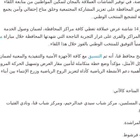
ضة، في توفير الشاشات العملاقة بالمجان لتمكين المواطنين من متابعة اللقاء
 المحافظة على تعزيز المشاركة المجتمعية وخلق مناخ إحتفالي وآمن يجمع
 لتشجيع المنتخب الوطني..
ووجه المحافظ بتوفير 14 شاشة عرض عملاقة تغطي كافة مراكز المحافظة، لضمان وصول الخدمة
لمراكز والقرى على غرار التجربة الناجحة التي شهدتها المحافظة خلال مباراة
م
نياً التوفيق للمنتخب الوطني بالفوز خلال هذا اللقاء..
 محافظ قنا، أنه تم
التنسيق
مع كافة الأجهزة الأمنية والتنفيذية والمعنية لضمان
ل الأمثل، مؤكداً وضع خطة متكاملة لتأمين مقار العرض وتسهيل الحركة المرور
همية دعم الأنشطة الرياضية كأداة لتعزيز الروح الرياضية وزرع الإنتماء بين أبناء
لمتاحة كالآتي:
ان المسلمين، مركز شباب سيدي عبدالرحيم، ومركز شباب قنا، ونادي الفتيات
.
لمراشدة.
 فرشوط.