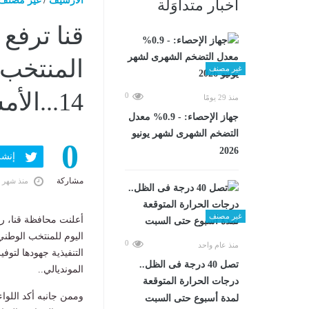
الارشيف
/
غير مصنف
أخبار متداوَلة
قنا ترفع 
المنتخب 
غير مصنف
14...الأمس الثلاثاء، 7 يوليو 2026 04:32 مـ
0
منذ 29 يومًا
جهاز الإحصاء: - 0.9% معدل
التضخم الشهرى لشهر يونيو
0
2026
إنشر ف
مشاركة
منذ شهر 
غير مصنف
أعلنت محافظة قنا، رف
0
منذ عام واحد
التنفيذية جهودها لتوف
تصل 40 درجة فى الظل..
المونديالي..
درجات الحرارة المتوقعة
وممن جانبه أكد اللوا
لمدة أسبوع حتى السبت