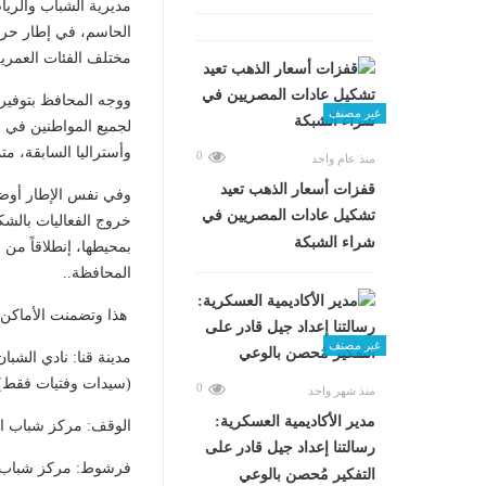
مديرية الشباب والريا
الحاسم، في إطار حرص
مختلف الفئات العمرية
غير مصنف
لجميع المواطنين في ا
وأستراليا السابقة، متم
0
منذ عام واحد
قفزات أسعار الذهب تعيد
وفي نفس الإطار أوضح
تشكيل عادات المصريين في
خروج الفعاليات بالشك
شراء الشبكة
بمحيطها، إنطلاقاً من أ
المحافظة..
هذا وتضمنت الأماكن ا
غير مصنف
مدينة قنا: نادي الشب
(سيدات وفتيات فقط)
0
منذ شهر واحد
مدير الأكاديمية العسكرية:
الوقف: مركز شباب ا
رسالتنا إعداد جيل قادر على
فرشوط: مركز شباب
التفكير مُحصن بالوعي