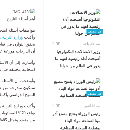
أهم أسئلة التاريخ
مواصفات أسئلة امتحانات 
غير مصنف
وأكدت
وزارة التربية و
0
منذ عام واحد
يحقق التوازن في قيا
أن الدرجات موزعة عل
وزير الاتصالات: التكنولوجيا
أصبحت أداة رئيسية لفهم ما
يدور في العالم من حولنا
امتحانية مختلفة فى ت
وأوضحت أن الأسئلة س
ستكون متدرجة من حيث
غير مصنف
المنهج الدراسى بأكمل
0
وأكدت وزارة التربية و
منذ 10 أشهر
رئيس الوزراء يفتتح مصنع أدو
من متعدد وتمثل 85% و15% مقالية.
مينا لصناعة مواد البناء
بمنطقة السخنة الصناعية