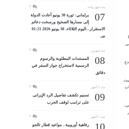
0
منذ شهر واحد
07
برلماني: ثورة 30 يونيو أعادت الدولة
إلى مسارها الصحيح ورسخت دعائم
الاستقرار...اليوم الثلاثاء، 30 يونيو 2026 01:21
صـ
لى
0
منذ شهرين
08
المستندات المطلوبة والرسوم
مستوى الجمهورية ولكنها موزعة على 4 نماذج
الرسمية لاستخراج جواز السفر في
دقائق
يث
0
ات
منذ 3 أشهر
09
تسنيم تكشف تفاصيل الرد الإيرانى
على ترامب لوقف الحرب
ى،
ر
0
منذ 7 أشهر
10
رفاهية أوروبية.. مواعيد قطار تالجو