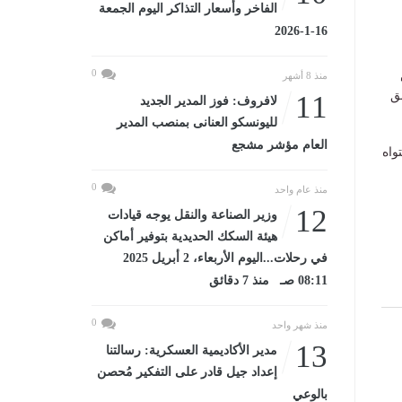
الفاخر وأسعار التذاكر اليوم الجمعة
16-1-2026
0
منذ 8 أشهر
ق
11
لافروف: فوز المدير الجديد
لليونسكو العنانى بمنصب المدير
العام مؤشر مشجع
واه
0
منذ عام واحد
12
وزير الصناعة والنقل يوجه قيادات
هيئة السكك الحديدية بتوفير أماكن
في رحلات...اليوم الأربعاء، 2 أبريل 2025
08:11 صـ منذ 7 دقائق
0
منذ شهر واحد
13
مدير الأكاديمية العسكرية: رسالتنا
إعداد جيل قادر على التفكير مُحصن
بالوعي