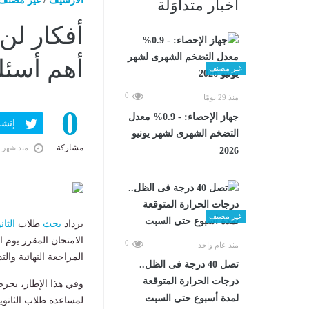
الارشيف
/
غير مصنف
أخبار متداوَلة
أفكار لن
أهم أسئلة
غير مصنف
0
منذ 29 يومًا
0
جهاز الإحصاء: - 0.9% معدل
إنشر ف
التضخم الشهرى لشهر يونيو
مشاركة
منذ شهر 
2026
غير مصنف
يزداد
بحث
طلاب
الثان
الامتحان المقرر يوم 
0
منذ عام واحد
المراجعة النهائية وال
تصل 40 درجة فى الظل..
درجات الحرارة المتوقعة
وفي هذا الإطار، يحر
لمدة أسبوع حتى السبت
لمساعدة طلاب الثانوي