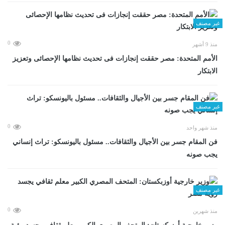
غير مصنف
0
منذ 9 أشهر
الأمم المتحدة: مصر حققت إنجازات فى تحديث نظامها الإحصائى وتعزيز
الابتكار
غير مصنف
0
منذ شهر واحد
فن المقام جسر بين الأجيال والثقافات.. مسئول باليونسكو: تراث إنساني
يجب صونه
غير مصنف
0
منذ شهرين