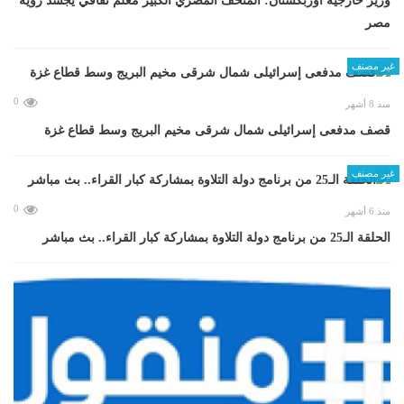
وزير خارجية أوزبكستان: المتحف المصري الكبير معلم ثقافي يجسد رؤية
مصر
غير مصنف
0
منذ 8 أشهر
قصف مدفعى إسرائيلى شمال شرقى مخيم البريج وسط قطاع غزة
غير مصنف
0
منذ 6 أشهر
الحلقة الـ25 من برنامج دولة التلاوة بمشاركة كبار القراء.. بث مباشر