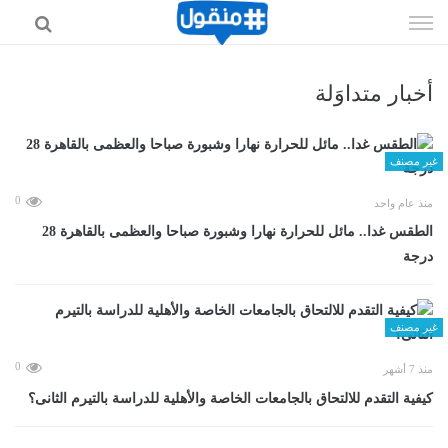
إذهب
الى
المحتوى
أخبار متداوَلة
غير مصنف
0
منذ عام واحد
الطقس غدا.. مائل للحرارة نهارا وشبورة صباحا والعظمى بالقاهرة 28
درجة
غير مصنف
0
منذ 7 أشهر
كيفية التقدم للالتحاق بالجامعات الخاصة والأهلية للدراسة بالتيرم الثانى؟