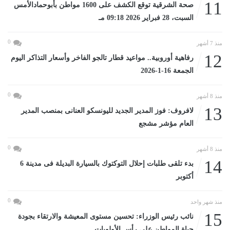
11
صحة الشرقية توقع الكشف على 1600 مواطن بأبوحمادالأمس
السبت، 28 فبراير 2026 09:18 مـ
0
منذ 7 أشهر
12
رفاهية أوروبية.. مواعيد قطار تالجو الفاخر وأسعار التذاكر اليوم
الجمعة 16-1-2026
0
منذ 8 أشهر
13
لافروف: فوز المدير الجديد لليونسكو العنانى بمنصب المدير
العام مؤشر مشجع
0
منذ 8 أشهر
14
بدء تلقى طلبات إحلال التوكتوك بالسيارة البديلة فى مدينة 6
أكتوبر
0
منذ شهر واحد
15
نائب رئيس الوزراء: تحسين مستوى المعيشة والارتقاء بجودة
حياة المواطن على رأس الأولويات