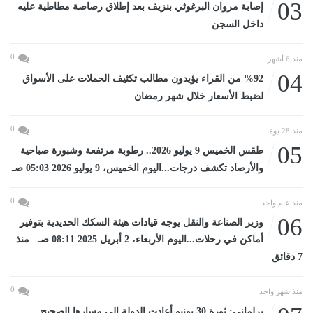
03
إصابة مروان البرغوثي بنزيف بعد إطلاق رصاصة مطاطية عليه
داخل السجن
0
منذ 6 أشهر
04
%92 من القراء يؤيدون مطالب تكثيف الحملات على الأسواق
لضبط الأسعار خلال شهر رمضان
0
منذ 28 يومًا
05
طقس الخميس 9 يوليو 2026.. رطوبة مرتفعة وشبورة صباحية
والأرصاد تكشف درجات...اليوم الخميس، 9 يوليو 2026 05:03 صـ
0
منذ عام واحد
06
وزير الصناعة والنقل يوجه قيادات هيئة السكك الحديدية بتوفير
أماكن في رحلات...اليوم الأربعاء، 2 أبريل 2025 08:11 صـ منذ
7 دقائق
0
منذ شهر واحد
برلماني: ثورة 30 يونيو أعادت الدولة إلى مسارها الصحيح