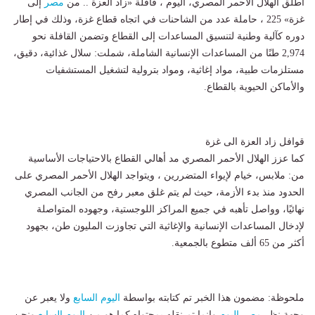
أطلق الهلال الأحمر المصري، اليوم ، قافلة «زاد العزة .. من
مصر
إلى
غزة» 225 ، حاملة عدد من الشاحنات في اتجاه قطاع غزة، وذلك في إطار
دوره كآلية وطنية لتنسيق المساعدات إلى القطاع وتضمن القافلة نحو
2,974 طنًا من المساعدات الإنسانية الشاملة، شملت: سلال غذائية، دقيق،
مستلزمات طبية، مواد إغاثية، ومواد بترولية لتشغيل المستشفيات
والأماكن الحيوية بالقطاع.
قوافل زاد العزة الى غزة
كما عزز الهلال الأحمر المصري مد أهالي القطاع بالاحتياجات الأساسية
من: ملابس، خيام لإيواء المتضررين ، ويتواجد الهلال الأحمر المصري على
الحدود منذ بدء الأزمة، حيث لم يتم غلق معبر رفح من الجانب المصري
نهائيًا، وواصل تأهبه في جميع المراكز اللوجستية، وجهوده المتواصلة
لإدخال المساعدات الإنسانية والإغاثية التي تجاوزت المليون طن، بجهود
أكثر من 65 ألف متطوع بالجمعية.
ملحوظة: مضمون هذا الخبر تم كتابته بواسطة
اليوم السابع
ولا يعبر عن
وجهة نظر
مصر اليوم
وانما تم نقله بمحتواه كما هو من
اليوم السابع
ونحن