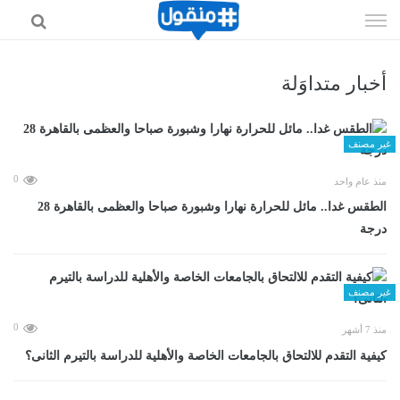
إذهب
الى
المحتوى
أخبار متداوَلة
غير مصنف
0
منذ عام واحد
الطقس غدا.. مائل للحرارة نهارا وشبورة صباحا والعظمى بالقاهرة 28
درجة
غير مصنف
0
منذ 7 أشهر
كيفية التقدم للالتحاق بالجامعات الخاصة والأهلية للدراسة بالتيرم الثانى؟