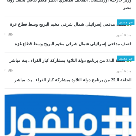
وزير خارجية أوزبكستان: المتحف المصري الكبير معلم ثقافي يجسد رؤية
مصر
غير مصنف
0
منذ 8 أشهر
قصف مدفعى إسرائيلى شمال شرقى مخيم البريج وسط قطاع غزة
غير مصنف
0
منذ 6 أشهر
الحلقة الـ25 من برنامج دولة التلاوة بمشاركة كبار القراء.. بث مباشر