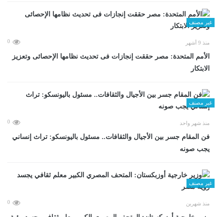
غير مصنف
0
منذ 9 أشهر
الأمم المتحدة: مصر حققت إنجازات فى تحديث نظامها الإحصائى وتعزيز
الابتكار
غير مصنف
0
منذ شهر واحد
فن المقام جسر بين الأجيال والثقافات.. مسئول باليونسكو: تراث إنساني
يجب صونه
غير مصنف
0
منذ شهرين