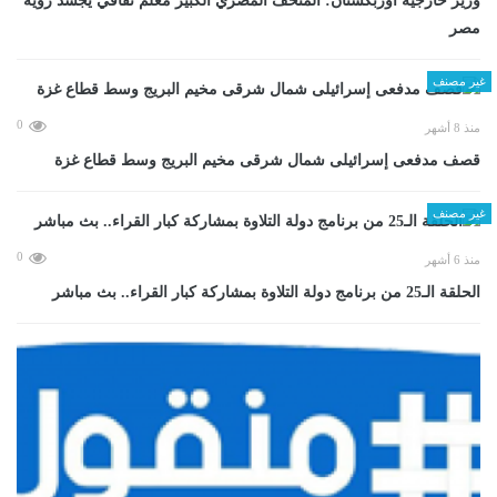
وزير خارجية أوزبكستان: المتحف المصري الكبير معلم ثقافي يجسد رؤية
مصر
غير مصنف
0
منذ 8 أشهر
قصف مدفعى إسرائيلى شمال شرقى مخيم البريج وسط قطاع غزة
غير مصنف
0
منذ 6 أشهر
الحلقة الـ25 من برنامج دولة التلاوة بمشاركة كبار القراء.. بث مباشر