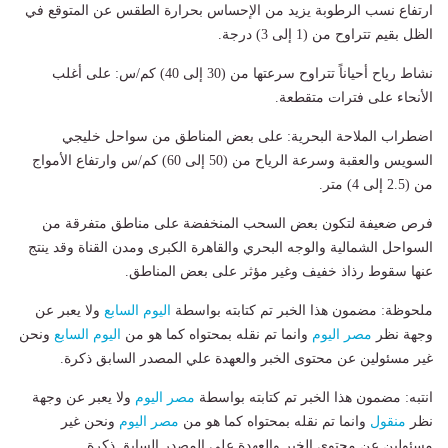
​ارتفاع نسب الرطوبة يزيد من الإحساس بحرارة الطقس عن المتوقع في
الظل بقيم تتراوح من (1 إلى 3) درجة.
​نشاط رياح أحياناً تتراوح سرعتها من (30 إلى 40) كم/س: على أغلب
الأنحاء على فترات متقطعة.
​اضطراب الملاحة البحرية: على بعض المناطق من سواحل خليجي
السويس والعقبة وسرعة الرياح من (50 إلى 60) كم/س وارتفاع الأمواج
من (2.5 إلى 4) متر.
​فرص ضعيفة لتكون بعض السحب المنخفضة على مناطق متفرقة من
السواحل الشمالية والوجه البحري والقاهرة الكبرى ومدن القناة وقد ينتج
عنها سقوط رذاذ خفيف وغير مؤثر على بعض المناطق.
ملحوظة: مضمون هذا الخبر تم كتابته بواسطة
اليوم السابع
ولا يعبر عن
وجهة نظر
مصر اليوم
وانما تم نقله بمحتواه كما هو من
اليوم السابع
ونحن
غير مسئولين عن محتوى الخبر والعهدة علي المصدر السابق ذكرة.
انتبه: مضمون هذا الخبر تم كتابته بواسطة
مصر اليوم
ولا يعبر عن وجهة
نظر
منقول
وانما تم نقله بمحتواه كما هو من
مصر اليوم
ونحن غير
مسئولين عن محتوى الخبر والعهدة علي المصدر السابق ذكرة.