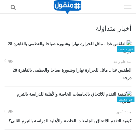
إذهب
الى
المحتوى
أخبار متداوَلة
غير مصنف
0
منذ عام واحد
الطقس غدا.. مائل للحرارة نهارا وشبورة صباحا والعظمى بالقاهرة 28
درجة
غير مصنف
0
منذ 7 أشهر
كيفية التقدم للالتحاق بالجامعات الخاصة والأهلية للدراسة بالتيرم الثانى؟