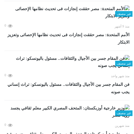
غير مصنف
0
منذ 9 أشهر
الأمم المتحدة: مصر حققت إنجازات فى تحديث نظامها الإحصائى وتعزيز
الابتكار
غير مصنف
0
منذ شهر واحد
فن المقام جسر بين الأجيال والثقافات.. مسئول باليونسكو: تراث إنساني
يجب صونه
غير مصنف
0
منذ شهرين