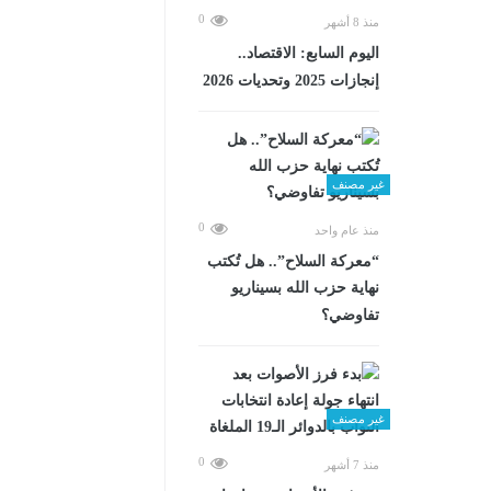
0
منذ 8 أشهر
اليوم السابع: الاقتصاد..
إنجازات 2025 وتحديات 2026
غير مصنف
0
منذ عام واحد
“معركة السلاح”.. هل تُكتب
نهاية حزب الله بسيناريو
تفاوضي؟
غير مصنف
0
منذ 7 أشهر