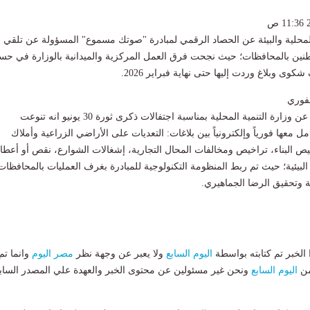
المحلية والبيئة عن الحصاد الرقمي لمبادرة "صوتك مسموع" المسؤولة عن تلقي
ن بالمحافظات؛ حيث نجحت فرق العمل المركزية والميدانية بالوزارة في حس
لفوري
واشلر التقرير الصادر عن وزارة التنمية المحلية بمناسبة اجتفالات ذكرى ثورة 30 يونيو انه تنوعت
ل معها فورياً وإلكترونياً بين بلاغات: التعديات على الأراضي الزراعية وأملاك
يص البناء، تراخيص ومخالفات المحال التجارية، إشغالات الشوارع، نقص أو أعطا
البيئية؛ حيث تم ربط المنظومة التكنولوجية للمبادرة بغرف العمليات بالمحافظات
 وتحقيق الرضا الجماهيري.
لخبر تم كتابته بواسطة
اليوم السابع
ولا يعبر عن وجهة نظر
مصر اليوم
وانما تم
من
اليوم السابع
ونحن غير مسئولين عن محتوى الخبر والعهدة علي المصدر الساب