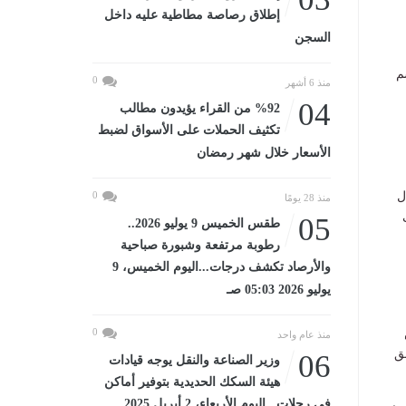
إطلاق رصاصة مطاطية عليه داخل
السجن
م
0
منذ 6 أشهر
04
%92 من القراء يؤيدون مطالب
تكثيف الحملات على الأسواق لضبط
الأسعار خلال شهر رمضان
ل
0
منذ 28 يومًا
05
طقس الخميس 9 يوليو 2026..
رطوبة مرتفعة وشبورة صباحية
والأرصاد تكشف درجات...اليوم الخميس، 9
يوليو 2026 05:03 صـ
0
منذ عام واحد
ق
06
وزير الصناعة والنقل يوجه قيادات
هيئة السكك الحديدية بتوفير أماكن
في رحلات...اليوم الأربعاء، 2 أبريل 2025