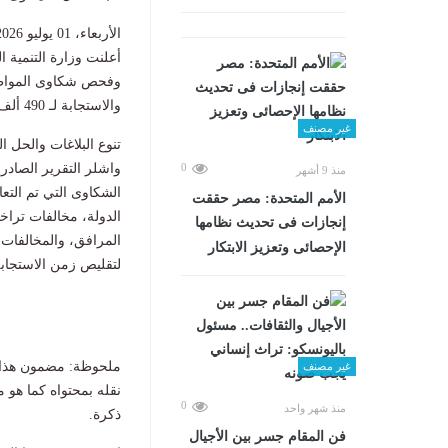
الأربعاء، 01 يوليو 2026 11:36 ص
أعلنت وزارة التنمية 
وفحص شكاوى المواطني
والاستجابة لـ 490 ألف شكوى وبلاغ وردت إليها حتى نهاية فبراير 2026.
غير مصنف
​تنوع البلاغات والحل ا
0
منذ 9 أشهر
الشكاوى التي تم التعام
الأمم المتحدة: مصر حققت
الدولة، مخالفات تراخ
إنجازات فى تحديث نظامها
المرافق، والمخالفات 
الإحصائى وتعزيز الابتكار
لتقليص زمن الاستجابة
ملحوظة: مضمون هذا ا
غير مصنف
نقله بمحتواه كما هو 
0
منذ شهر واحد
ذكرة.
فن المقام جسر بين الأجيال