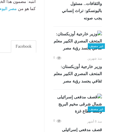
انتبه: مضمون هذا الخ
والثقافات.. مسئول
كما هو من
مصر اليوم
باليونسكو: تراث إنساني
يجب صونه
Facebook
غير مصنف
0
منذ شهرين
وزير خارجية أوزبكستان:
المتحف المصري الكبير معلم
ثقافي يجسد رؤية مصر
غير مصنف
0
منذ 8 أشهر
قصف مدفعى إسرائيلى