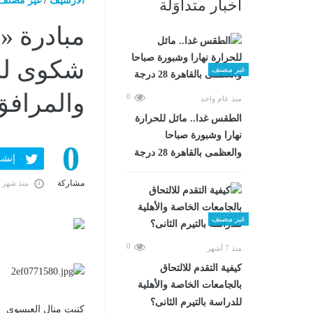
الارشيف
/
غير مصنف
أخبار متداوَلة
شكوى للم
غير مصنف
والمرافق
0
منذ عام واحد
الطقس غدا.. مائل للحرارة
نهارا وشبورة صباحا
0
والعظمى بالقاهرة 28 درجة
إنشر ف
مشاركة
منذ شهر 
غير مصنف
0
منذ 7 أشهر
كيفية التقدم للالتحاق
بالجامعات الخاصة والأهلية
للدراسة بالتيرم الثانى؟
​كتبت منال العيسوى