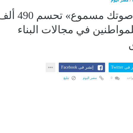
/
مصر اليوم
مبادرة «صوتك مسموع» تحسم 490 
واطنين في مجالات البناء
ى Twitter
إنشر فى Facebook
واحد
0
مصر اليوم
تبليغ