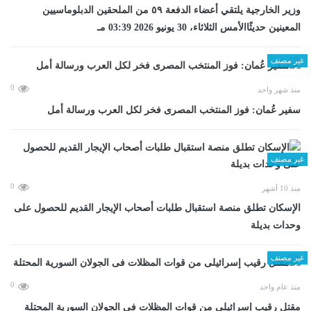
وزير الخارجية يلتقي أعضاء الدفعة ٥٩ من الملحقين الدبلوماسيين
المعينين حديثًاالأمس الثلاثاء، 30 يونيو 2026 03:39 مـ
غير مصنف
0
منذ شهر واحد
سفير عُمان: فوز المنتخب المصرى فخر لكل العرب ورسالة أمل
غير مصنف
0
منذ 10 أشهر
الإسكان تطلق منصة استقبال طلبات أصحاب الإيجار القديم للحصول على
وحدات بديلة
غير مصنف
0
منذ عام واحد
مقتل رقيب إسرائيلى من قوات المظلات فى الجولان السورية المحتلة