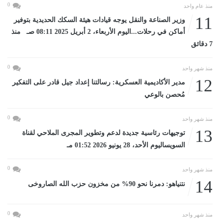
0
منذ عام واحد
11
وزير الصناعة والنقل يوجه قيادات هيئة السكك الحديدية بتوفير
أماكن في رحلات...اليوم الأربعاء، 2 أبريل 2025 08:11 صـ منذ
7 دقائق
0
منذ شهر واحد
12
مدير الأكاديمية العسكرية: رسالتنا إعداد جيل قادر على التفكير
مُحصن بالوعي
0
منذ شهر واحد
13
توجيهات رئاسية جديدة لدعم وتطوير المجرى الملاحي لقناة
السويساليوم الأحد، 28 يونيو 2026 01:52 مـ
0
منذ شهر واحد
14
نتنياهو: دمرنا نحو 90% من مخزون حزب الله الصاروخى
0
منذ شهر واحد