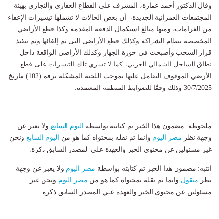
وقال الدكتور أحمد عمارة، المشرف على القطاع العقارى والتجارى بهيئة
المجتمعات العمرانية الجديدة، أن بعض الحالات لا تشملها تيسيرات الإعفاء
من الغرامات، ومنها مبالغ استكمال الدفعة المقدمة وكذا قطع الأراضي
المخصصة بنظام الشراكة وكذلك قطع الأراضي التي تم إلغائها وتم تنفيذ
قرار السحب وأصبحت في حوزة الجهاز وكذلك الأراضي الواقعة داخل
نطاق الساحل الشمالي الغربي، كما لا تسري تلك التيسرات على قطع
الأرضي الموقوف التعامل عليها بموجب اللجنة المشكلة برقم (102) بتاريخ
30/7/2025 وذلك وفقًا للضوابط المنظمة المعتمدة.
ملحوظة: مضمون هذا الخبر تم كتابته بواسطة
اليوم السابع
ولا يعبر عن
وجهة نظر
مصر اليوم
وانما تم نقله بمحتواه كما هو من
اليوم السابع
ونحن
غير مسئولين عن محتوى الخبر والعهدة علي المصدر السابق ذكرة.
انتبه: مضمون هذا الخبر تم كتابته بواسطة
مصر اليوم
ولا يعبر عن وجهة
نظر
منقول
وانما تم نقله بمحتواه كما هو من
مصر اليوم
ونحن غير
مسئولين عن محتوى الخبر والعهدة علي المصدر السابق ذكرة.