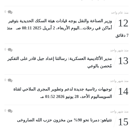
0
منذ عام واحد
12
وزير الصناعة والنقل يوجه قيادات هيئة السكك الحديدية بتوفير
أماكن في رحلات...اليوم الأربعاء، 2 أبريل 2025 08:11 صـ منذ
7 دقائق
0
منذ شهر واحد
13
مدير الأكاديمية العسكرية: رسالتنا إعداد جيل قادر على التفكير
مُحصن بالوعي
0
منذ شهر واحد
14
توجيهات رئاسية جديدة لدعم وتطوير المجرى الملاحي لقناة
السويساليوم الأحد، 28 يونيو 2026 01:52 مـ
0
منذ شهر واحد
15
نتنياهو: دمرنا نحو 90% من مخزون حزب الله الصاروخى