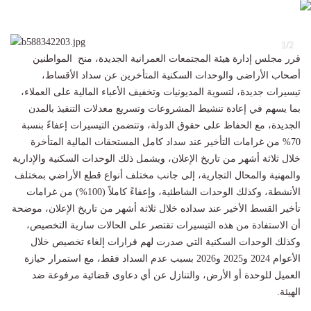
1/2
2/
قرر مجلس إدارة
هيئة المجتمعات العمرانية الجديدة
، منح المواطنين
أصحاب الأراضى والوحدات السكنية
المتأخرين عن سداد الأقساط،
تيسيرات جديدة، لتسوية المديونيات وتخفيف الأعباء المالية على العملاء،
بما يسهم في إعادة تنشيط المشروعات وتسريع معدلات التنفيذ بالمدن
الجديدة، مع الحفاظ على حقوق الدولة، وتتضمن التيسيرات إعفاءً بنسبة
70% من غرامات التأخير عند سداد كامل المستحقات المالية المتأخرة
خلال ثلاثة أشهر من تاريخ الإعلان، ويشمل ذلك الوحدات السكنية والإدارية
والمهنية والمحال التجارية، إلى جانب مختلف أنواع
قطع الأراضي
بمختلف
الأنشطة، وكذلك الوحدات الشاطئية، وإعفاءً كاملاً (100%) من غرامات
تأخير القسط الأخير عند سداده خلال ثلاثة أشهر من تاريخ الإعلان، موضحة
أن الاستفادة من هذه التيسيرات تقتصر على الحالات سارية التخصيص،
وكذلك الوحدات السكنية التي صدرت لهم قرارات إلغاء تخصيص خلال
الأعوام 2024 و2025 و2026 بسبب عدم السداد فقط، مع استمرار حيازة
العميل للوحدة أو الأرض، والتنازل عن أي دعاوى قضائية مرفوعة ضد
الهيئة.