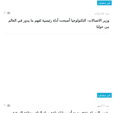
غير مصنف
0
منذ عام واحد
وزير الاتصالات: التكنولوجيا أصبحت أداة رئيسية لفهم ما يدور في العالم
من حولنا
غير مصنف
0
منذ 9 أشهر
رئيس الوزراء يفتتح مصنع أدو مينا لصناعة مواد البناء بمنطقة السخنة