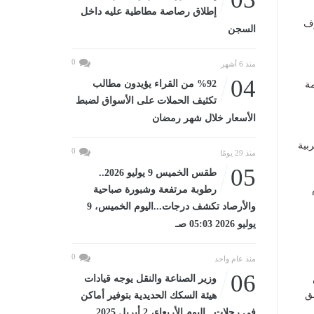
إطلاق رصاصة مطاطية عليه داخل
رف
السجن
0
منذ 6 أشهر
04
%92 من القراء يؤيدون مطالب
ة
تكثيف الحملات على الأسواق لضبط
الأسعار خلال شهر رمضان
غربية
0
منذ 29 يومًا
05
طقس الخميس 9 يوليو 2026..
رطوبة مرتفعة وشبورة صباحية
والأرصاد تكشف درجات...اليوم الخميس، 9
يوليو 2026 05:03 صـ
0
منذ عام واحد
06
وزير الصناعة والنقل يوجه قيادات
ق
هيئة السكك الحديدية بتوفير أماكن
في رحلات...اليوم الأربعاء، 2 أبريل 2025