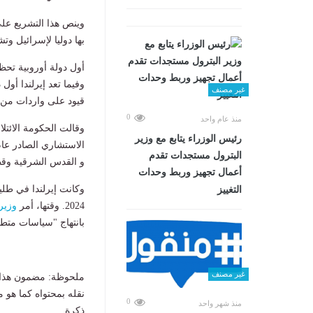
وينص هذا التشريع على
بها دوليا لإسرائيل و
أول دولة أوروبية تحظ
وفيما تعد إيرلندا أول
غير مصنف
قيود على واردات من م
0
منذ عام واحد
وقالت الحكومة الائتلا
رئيس الوزراء يتابع مع وزير
البترول مستجدات تقدم
و القدس الشرقية وقطا
أعمال تجهيز وربط وحدات
وكانت إيرلندا في طلي
التغييز
2024. وقتها، أمر
وزير
بانتهاج "سياسات متطر
غير مصنف
ملحوظة: مضمون هذا ا
نقله بمحتواه كما هو 
0
منذ شهر واحد
ذكرة.