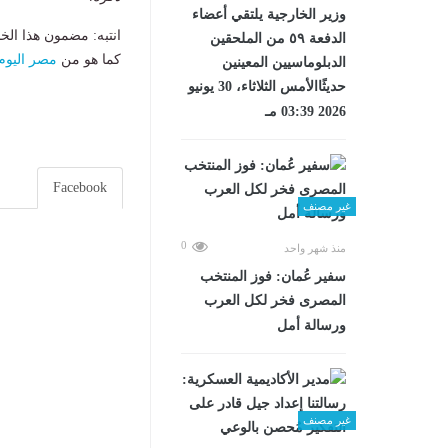
وزير الخارجية يلتقي أعضاء
انتبه: مضمون هذا الخ
الدفعة ٥٩ من الملحقين
كما هو من
مصر اليوم
الدبلوماسيين المعينين
حديثًاالأمس الثلاثاء، 30 يونيو
2026 03:39 مـ
Facebook
غير مصنف
0
منذ شهر واحد
سفير عُمان: فوز المنتخب
المصرى فخر لكل العرب
ورسالة أمل
غير مصنف