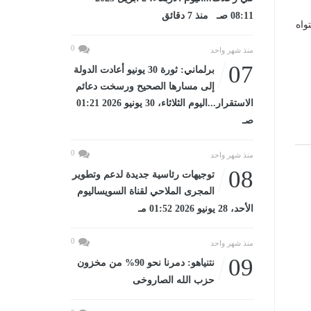
08:11 صـ منذ 7 دقائق
واه
0
منذ شهر واحد
07
برلماني: ثورة 30 يونيو أعادت الدولة
إلى مسارها الصحيح ورسخت دعائم
الاستقرار...اليوم الثلاثاء، 30 يونيو 2026 01:21
صـ
0
منذ شهر واحد
08
توجيهات رئاسية جديدة لدعم وتطوير
المجرى الملاحي لقناة السويساليوم
الأحد، 28 يونيو 2026 01:52 مـ
0
منذ شهر واحد
09
نتنياهو: دمرنا نحو 90% من مخزون
حزب الله الصاروخى