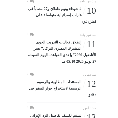
0
منذ شهر واحد
10
4 شهداء بينهم طفلان و27 مصاباً فى
غارات إسرائيلية متواصلة على
قطاع غزة
0
منذ شهر واحد
11
إنطلاق فعاليات التدريب الجوى
المشترك المصرى التركى” نسر
الأناضول 2026” بإحدي القواعد...اليوم السبت،
27 يونيو 2026 05:10 مـ
0
منذ شهرين
12
المستندات المطلوبة والرسوم
الرسمية لاستخراج جواز السفر في
دقائق
0
منذ 3 أشهر
13
تسنيم تكشف تفاصيل الرد الإيرانى