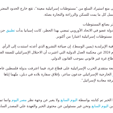
 منع استيراد السلع من "مستوطنات إسرائيلية معينة"، تقع خارج الحدود المعت
تشمل كل ما يمت للسكن والزراعة والتجارة بصلة.
ر بضائع المستوطنات
 دولة عضو في الاتحاد الأوروبي تمضي بهذا الحظر، كانت إسبانيا بدأت
تطبيق
حزم
ستوطنات إسرائيلية اعتبارا من أكتوبر.
فية الإيرلندية (يمين الوسط)، إن صياغة التشريع الذي أعدته استندت إلى الرأي
الاستشاري الصادر عام 2024 عن محكمة العدل الدولية التي اعتبرت أن الاحتلال الإسرائيلي للضفة ال
ع غزة غير قانوني بموجب القانون الدولي.
عة منتقدي الحرب الإسرائيلية على قطاع غزة، فيما اعترفت بدولة فلسطين عام
الخارجية الإسرائيلي جدعون ساعر، بإغلاق سفارة بلاده في دبلن، متّهما إياها
فة معادية لإسرائيل".
لخبر تم كتابته بواسطة
اليوم السابع
ولا يعبر عن وجهة نظر
مصر اليوم
وانما تم
من
اليوم السابع
ونحن غير مسئولين عن محتوى الخبر والعهدة علي المصدر الساب