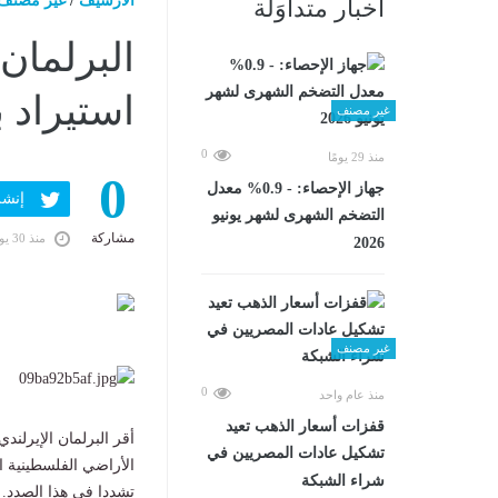
الارشيف
/
غير مصنف
أخبار متداوَلة
البرلمان 
استيراد 
غير مصنف
0
منذ 29 يومًا
0
جهاز الإحصاء: - 0.9% معدل
إنشر ف
التضخم الشهرى لشهر يونيو
مشاركة
منذ 30 يومًا
2026
غير مصنف
0
منذ عام واحد
قفزات أسعار الذهب تعيد
أقر البرلمان الإيرلن
تشكيل عادات المصريين في
الأراضي الفلسطينية ا
شراء الشبكة
تشددا في هذا الصدد.