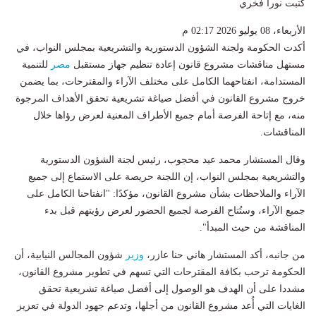
كتبت نورا فخري
الأربعاء، 08 يوليو 2026 02:17 م
أكدت الحكومة ولجنة الشؤون الدستورية والتشريعية بمجلس النواب، في
مستهل مناقشات مشروع قانون إعادة تنظيم جهاز مستقبل
مصر
للتنمية
المستدامة، انفتاحهما الكامل على مختلف الآراء والمقترحات، بما يضمن
خروج مشروع القانون في أفضل صياغة تشريعية تحقق الأهداف المرجوة
منه، مع إتاحة الفرصة أمام جميع الأطراف المعنية لعرض رؤاها خلال
المناقشات.
وقال المستشار محمد عيد محجوب، رئيس لجنة الشؤون الدستورية
والتشريعية بمجلس النواب، إن اللجنة حريصة على الاستماع إلى جميع
الآراء والملاحظات بشأن مشروع القانون، مؤكدًا: "انفتاحنا الكامل على
جميع الآراء، وستُتاح الفرصة لجميع الحضور لعرض رؤيتهم قبل بدء
المناقشة من حيث المبدأ".
من جانبه، أكد المستشار هاني حنا عازر،
وزير
شؤون المجالس النيابية، أن
الحكومة ترحب بكافة المقترحات التي تسهم في تطوير مشروع القانون،
مشددا على أن الهدف هو الوصول إلى أفضل صياغة تشريعية تحقق
الغايات التي أُعد مشروع القانون من أجلها، وتدعم جهود الدولة في تعزيز