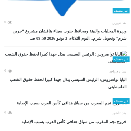
غير مصنف
0
منذ شهرين
وزيرة المحليات والبيئة ومحافظ جنوب سيناء يناقشان مشروع “جرين
شرم” وتحويل شرم...اليوم الثلاثاء، 2 يونيو 2026 09:50 صـ
غير مصنف
0
منذ عام واحد
البابا تواضروس: الرئيس السيسى يبذل جهدا كبيرا لحفظ حقوق الشعب
الفلسطينى
غير مصنف
0
منذ 8 أشهر
خروج نجم المغرب من سباق هدافي كأس العرب بسبب الإصابة