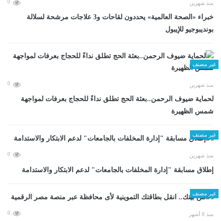
0
منذ شهرين
خبراء «الصحة العالمية» يحددون لقاحات و3 علاجات مرشحة لسلالة
بونديبوجيو للإيبول
غير مصنف
0
منذ شهرين
لحماية ضيوف الرحمن..بعثة الحج تطلق نداءً للحجاج بعرفات لمواجهة
شمس الظهيرة
غير مصنف
0
منذ شهرين
إطلاق مسابقة "إدارة المخلفات بالجامعات" لدعم الابتكار والاستدامة
غير مصنف
0
منذ 8 أشهر