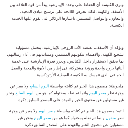
وترى الكنيسة أن الحفاظ على وحدة الإيبارشية يبدأ من قوة العلاقة بين
الأسقف والكهنة، لذلك تحرص اللائحة على ترسيخ مبادئ المحبة،
والتعاون، والتواصل المستمر، باعتبارها الركائز التى تقوم عليها الخدمة
الكنسية.
وتؤكد أن الأسقف، بصفته الأب الروحى للإيبارشية، يتحمل مسؤولية
تشجيع الكهنة، والاهتمام بتكوينهم المستمر، ومساندتهم فى أداء رسالتهم،
بما يحقق الاستقرار داخل الكنائس، ويعزز قدرة الإيبارشية على خدمة
أبنائها بروح واحدة ورؤية مشتركة، فى إطار من الأبوة والمحبة والعمل
الجماعى الذى تتمسك به الكنيسة القبطية الأرثوذكسية.
ملحوظة: مضمون هذا الخبر تم كتابته بواسطة
اليوم السابع
ولا يعبر عن
وجهة نظر
مصر اليوم
وانما تم نقله بمحتواه كما هو من
اليوم السابع
ونحن
غير مسئولين عن محتوى الخبر والعهدة علي المصدر السابق ذكرة.
انتبه: مضمون هذا الخبر تم كتابته بواسطة
مصر اليوم
ولا يعبر عن وجهة
نظر
منقول
وانما تم نقله بمحتواه كما هو من
مصر اليوم
ونحن غير
مسئولين عن محتوى الخبر والعهدة علي المصدر السابق ذكرة.