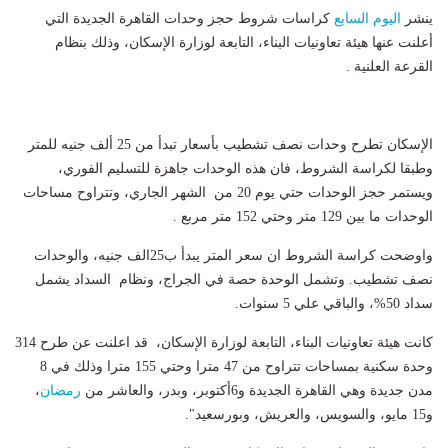
ينشر
اليوم السابع
كراسات شروط حجز وحدات القاهرة الجديدة التي
أعلنت عنها هيئة تعاونيات البناء، التابعة لوزارة الإسكان، وذلك بنظام
القرعة العلنية .
الإسكان تطرح وحدات نصف تشطيب بأسعار تبدأ من 25 ألف جنيه للمتر
وطبقا لكراسة الشروط، فان هذه الوحدات جاهزة للتسليم الفوري،
ويستمر حجز الوحدات حتي يوم 20 من الشهر الجاري، وتتراوح مساحات
الوحدات ما بين 129 متر وحتي 152 متر مربع .
واوضحت كراسة الشروط ان سعر المتر يبدأ ب25الف جنيه، والوحدات
نصف تشطيب. وتشمل الوحدة حصة في الجراج، ونظام السداد يشمل
سداد 50%، والباقي علي 5 سنوات.
كانت هيئة تعاونيات البناء، التابعة لوزارة الإسكان، قد اعلنت عن طرح 314
وحدة سكنية بمساحات تتراوح من 47 مترا وحتي 155 مترا وذلك في 8
مدن جديدة وهي القاهرة الجديدة و6أكتوبر، وبدر، والعاشر من
رمضان
،
و15 مايو، والسويس، والعريش، وبورسعيد".