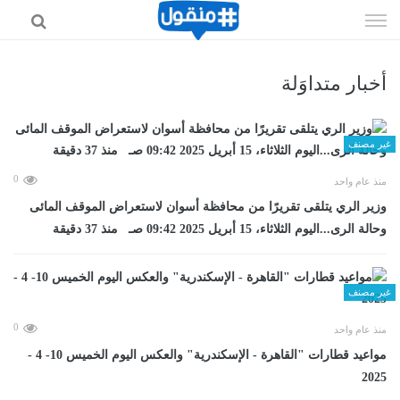
إذهب
الى
المحتوى
أخبار متداوَلة
غير مصنف
0
منذ عام واحد
وزير الري يتلقى تقريرًا من محافظة أسوان لاستعراض الموقف المائى
وحالة الرى...اليوم الثلاثاء، 15 أبريل 2025 09:42 صـ منذ 37 دقيقة
غير مصنف
0
منذ عام واحد
مواعيد قطارات "القاهرة - الإسكندرية" والعكس اليوم الخميس 10- 4 -
2025