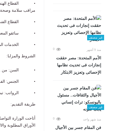
مراقب سلامة وصحة م
• القطاع الفني والإنتاجي: 500 عامل إنتاج، 200 
• سائقو المعدات: 50 سائق رافعة شوكة (كلارك)، و20
غير مصنف
• الخدمات المعاونة: 150 عا
0
منذ 9 أشهر
الشروط والمزايا:
الأمم المتحدة: مصر حققت
إنجازات فى تحديث نظامها
• السن: من 21 حتى 40 سنة.
الإحصائى وتعزيز الابتكار
• الجنس: الفرص مت
• الرواتب: تبدأ من 8000 جنيه وتصل إلى 18000 جنيه، وذلك حسب مستو
طريقة التقديم:
غير مصنف
0
منذ شهر واحد
الأوراق المطلوبة وال
فن المقام جسر بين الأجيال