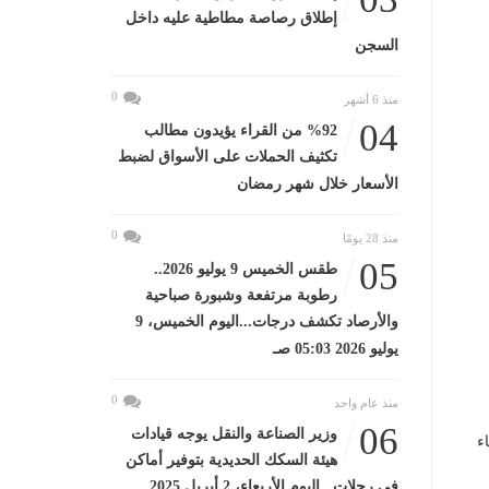
إطلاق رصاصة مطاطية عليه داخل
السجن
0
منذ 6 أشهر
04
%92 من القراء يؤيدون مطالب
تكثيف الحملات على الأسواق لضبط
الأسعار خلال شهر رمضان
0
منذ 28 يومًا
05
طقس الخميس 9 يوليو 2026..
رطوبة مرتفعة وشبورة صباحية
والأرصاد تكشف درجات...اليوم الخميس، 9
يوليو 2026 05:03 صـ
0
منذ عام واحد
06
وزير الصناعة والنقل يوجه قيادات
 استيفاء
هيئة السكك الحديدية بتوفير أماكن
في رحلات...اليوم الأربعاء، 2 أبريل 2025