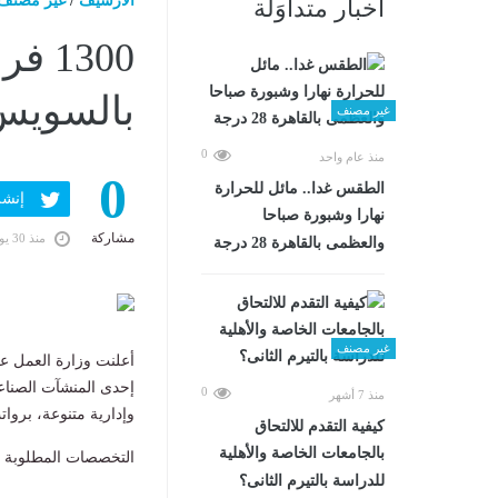
الارشيف
/
غير مصنف
أخبار متداوَلة
1300
بالسويس.. ب
غير مصنف
0
منذ عام واحد
0
الطقس غدا.. مائل للحرارة
إنشر ف
نهارا وشبورة صباحا
مشاركة
منذ 30 يومًا
والعظمى بالقاهرة 28 درجة
غير مصنف
أعلنت وزارة العمل ع
إحدى المنشآت الصناع
0
منذ 7 أشهر
وإدارية متنوعة، بروات
كيفية التقدم للالتحاق
بالجامعات الخاصة والأهلية
التخصصات المطلوبة
للدراسة بالتيرم الثانى؟