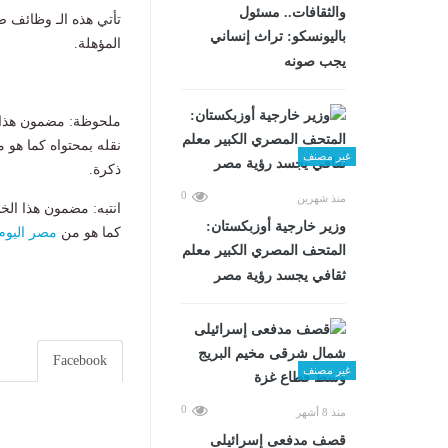
والثقافات.. مسئول
تأتي هذه الـ وظائف ض
باليونسكو: تراث إنساني
المؤهلة.
يجب صونه
ملحوظة: مضمون هذا ا
نقله بمحتواه كما هو 
غير مصنف
ذكرة.
0
منذ شهرين
انتبه: مضمون هذا الخ
وزير خارجية أوزبكستان:
كما هو من
مصر اليوم
المتحف المصري الكبير معلم
ثقافي يجسد رؤية مصر
Facebook
غير مصنف
0
منذ 8 أشهر
قصف مدفعى إسرائيلى