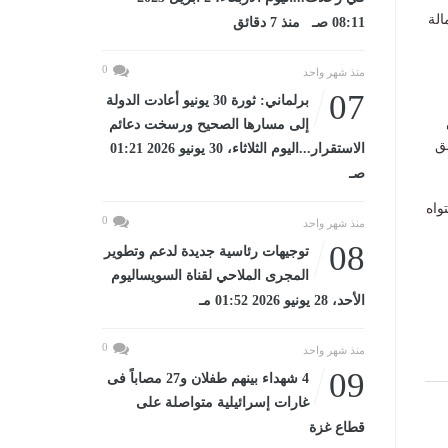
الة
08:11 صـ منذ 7 دقائق
0
منذ شهر واحد
07
برلماني: ثورة 30 يونيو أعادت الدولة
إلى مسارها الصحيح ورسخت دعائم
ق
الاستقرار...اليوم الثلاثاء، 30 يونيو 2026 01:21
صـ
واه
0
منذ شهر واحد
08
توجيهات رئاسية جديدة لدعم وتطوير
المجرى الملاحي لقناة السويساليوم
الأحد، 28 يونيو 2026 01:52 مـ
0
منذ شهر واحد
09
4 شهداء بينهم طفلان و27 مصاباً فى
غارات إسرائيلية متواصلة على
قطاع غزة