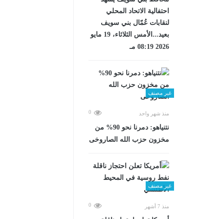
احتفالية الاتحاد المحلي
لنقابات عُمّال بني سويف
بعيد...الأمس الثلاثاء، 19 مايو
2026 08:19 مـ
غير مصنف
0
منذ شهر واحد
نتنياهو: دمرنا نحو 90% من
مخزون حزب الله الصاروخى
غير مصنف
0
منذ 7 أشهر