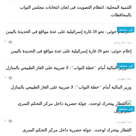
التنمية المحلية: انتظام التصويت فى لجان انتخابات مجلس النواب
بالمحافظات
غير مصنف
0
منذ عام واحد
إعلام حوثى: نحو 20 غارة إسرائيلية على عدة مواقع فى الحديدة باليمن
غير مصنف
0
منذ شهرين
وزير المالية أمام "خطة النواب": لا ضريبة على الغاز الطبيعي بالمنازل
غير مصنف
0
منذ شهرين
القطار بيتحرك لوحده.. جولة حصرية داخل مركز التحكم السرى