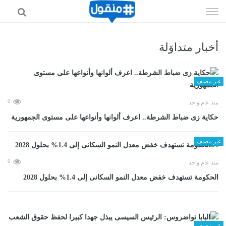
إذهب
الى
المحتوى
أخبار متداوَلة
غير مصنف
0
منذ عام واحد
حكاية زى ضباط الشرطة.. اعرف ألوانها وأنواعها على مستوى الجمهورية
غير مصنف
0
منذ عام واحد
الحكومة تستهدف خفض معدل النمو السكانى إلى 1.4% بحلول 2028
غير مصنف