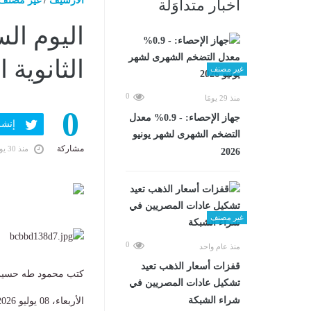
الارشيف
/
غير مصنف
أخبار متداوَلة
اليوم ال
الثانوية العامة 26
غير مصنف
0
منذ 29 يومًا
0
جهاز الإحصاء: - 0.9% معدل
إنشر ف
التضخم الشهرى لشهر يونيو
مشاركة
منذ 30 يومًا
2026
غير مصنف
0
منذ عام واحد
قفزات أسعار الذهب تعيد
كتب محمود طه حسي
تشكيل عادات المصريين في
شراء الشبكة
الأربعاء، 08 يوليو 2026 01:08 م