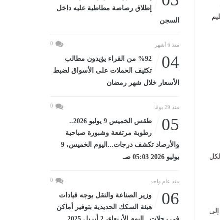
إطلاق رصاصة مطاطية عليه داخل
ليم
السجن
0
منذ 6 أشهر
04
%92 من القراء يؤيدون مطالب
تكثيف الحملات على الأسواق لضبط
الأسعار خلال شهر رمضان
0
منذ 29 يومًا
05
طقس الخميس 9 يوليو 2026..
رطوبة مرتفعة وشبورة صباحية
والأرصاد تكشف درجات...اليوم الخميس، 9
لكل
يوليو 2026 05:03 صـ
0
منذ عام واحد
06
وزير الصناعة والنقل يوجه قيادات
هيئة السكك الحديدية بتوفير أماكن
إلى
في رحلات...اليوم الأربعاء، 2 أبريل 2025