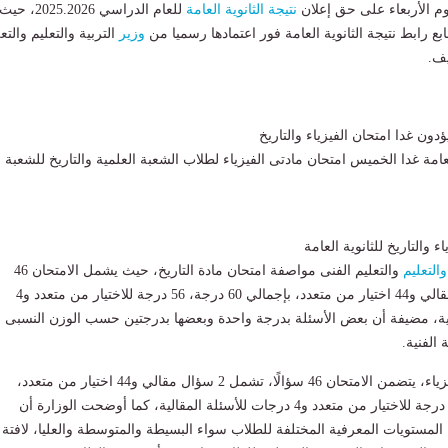
وم الأربعاء على حق إعلان
نتيجة
الثانوية العامة
للعام الدراسي 2025.2026، حيث
بع رابط نتيجة الثانوية العامة فور اعتمادها رسميا من
وزير
التربية والتعليم والتع
يف.
ؤدون غدا امتحان الفيزياء والتاريخ
عامة غدا الخميس امتحان مادتى الفيزياء لطلاب الشعبة العلمية والتاريخ للشعبة
 والتاريخ للثانوية العامة
والتعليم
والتعليم الفنى مواصفة امتحان مادة التاريخ، حيث يشمل الامتحان 46
سؤالًا، بينها 2 سؤال مقالي و44 اختيار من متعدد، بإجمالي 60 درجة، 56 درجة للاختيار من متعدد و4
لية، مضيفة أن بعض الأسئلة بدرجة واحدة وبعضها بدرجتين حسب الوزن النسبى 
الفنية.
وفى امتحان مادة الفيزياء، يتضمن الامتحان 46 سؤالًا، تشمل 2 سؤال مقالي و44 اختيار من متعدد،
بإجمالي 60 درجة، 56 درجة للاختيار من متعدد و4 درجات للأسئلة المقالية، كما أوضحت الوزارة أن
مستويات المعرفية المختلفة للطلاب سواء البسيطة والمتوسطة والعليا، لافتة 