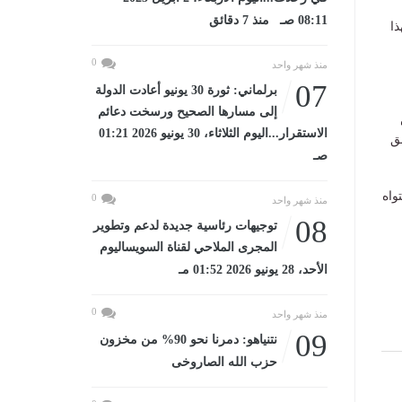
08:11 صـ منذ 7 دقائق
ذا
0
منذ شهر واحد
07
برلماني: ثورة 30 يونيو أعادت الدولة
إلى مسارها الصحيح ورسخت دعائم
الاستقرار...اليوم الثلاثاء، 30 يونيو 2026 01:21
ق
صـ
واه
0
منذ شهر واحد
08
توجيهات رئاسية جديدة لدعم وتطوير
المجرى الملاحي لقناة السويساليوم
الأحد، 28 يونيو 2026 01:52 مـ
0
منذ شهر واحد
09
نتنياهو: دمرنا نحو 90% من مخزون
حزب الله الصاروخى