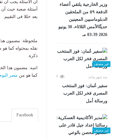
أن الأسئلة يجب أن تف
وزير الخارجية يلتقي أعضاء
أسئلة صعبة حيث أن هذ
الدفعة ٥٩ من الملحقين
يعد خللا فى التقييم.
الدبلوماسيين المعينين
حديثًاالأمس الثلاثاء، 30 يونيو
2026 03:39 مـ
ملحوظة: مضمون هذا ا
نقله بمحتواه كما هو 
ذكرة.
غير مصنف
انتبه: مضمون هذا الخ
كما هو من
مصر اليوم
0
منذ شهر واحد
سفير عُمان: فوز المنتخب
المصرى فخر لكل العرب
ورسالة أمل
Facebook
غير مصنف