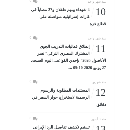
0
منذ شهر واحد
10
4 شهداء بينهم طفلان و27 مصاباً فى
غارات إسرائيلية متواصلة على
قطاع غزة
0
منذ شهر واحد
11
إنطلاق فعاليات التدريب الجوى
المشترك المصرى التركى” نسر
الأناضول 2026” بإحدي القواعد...اليوم السبت،
27 يونيو 2026 05:10 مـ
0
منذ شهرين
12
المستندات المطلوبة والرسوم
الرسمية لاستخراج جواز السفر في
دقائق
0
منذ 3 أشهر
13
تسنيم تكشف تفاصيل الرد الإيرانى