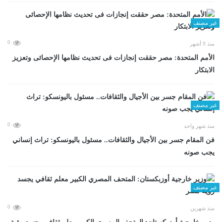
غير مصنف
0
منذ 9 أشهر
الأمم المتحدة: مصر حققت إنجازات فى تحديث نظامها الإحصائى وتعزيز
الابتكار
غير مصنف
0
منذ شهر واحد
فن المقام جسر بين الأجيال والثقافات.. مسئول باليونسكو: تراث إنساني
يجب صونه
غير مصنف
0
منذ شهرين