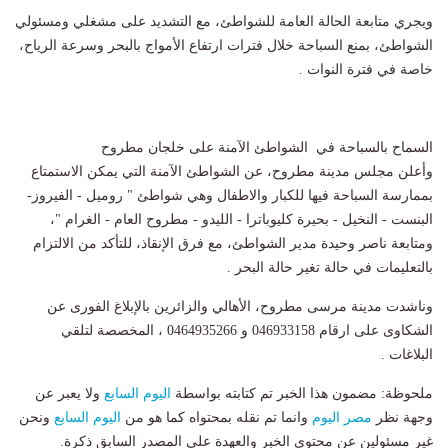
ويجري متابعة الحالة العامة للشواطئ، مع التشديد على مشغلي ومسئولي
الشواطئ، بمنع السباحة خلال فترات ارتفاع الأمواج بالبحر وسرعة الرياح،
خاصة في فترة النوات .
السماح بالسباحة في الشواطئ الآمنة على خلجان مطروح
وأعلن مجلس مدينة مطروح، عن الشواطئ الآمنة التي يمكن الاستمتاع
بممارسة السباحة فيها للكبار والاطفال وهي شواطئ " روميل - الفيروز-
البنست - النخيل - بحيرة كليوباترا - الليدو - مطروح العام - الغرام "،
ومتابعة ناصر وحيدة مدير الشواطئ، مع فرق الإنقاذ، للتأكد من الالتزام
بالتعليمات في حالة تغير حالة البحر .
وناشدت مدينة مرسى مطروح، الأهالي والزائرين بالإبلاغ الفورى عن
الشكاوى على ارقام 046933158 و 0464935266 ، المخصصة لتلقي
البلاغات .
ملحوظة: مضمون هذا الخبر تم كتابته بواسطة
اليوم السابع
ولا يعبر عن
وجهة نظر
مصر اليوم
وانما تم نقله بمحتواه كما هو من
اليوم السابع
ونحن
غير مسئولين عن محتوى الخبر والعهدة علي المصدر السابق ذكرة.