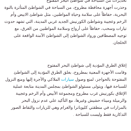
تحذيرات من السباحة في شواطئ البحر المفتوح
وحذرت أجهزة محافظة مطروح، من السباحة في الشواطئ المتأثرة بالنوة
البحرية، حفاظاً على سلامة وحياة المواطنين، مثل شواطئ الابيض وأم
الرخم وعجيبة وشواطئ الكورنيش الجديد غربي المدينة، التي تشهد حدوث
تيارات وسحب، حفاظاً على أرواح وسلامة المواطنين من الغرق، مع
توجيه المصطافين ورواد الشواطئ إلى الشواطئ الآمنة الواقعة على
الخلجان.
إغلاق الطرق المؤدية إلى شواطئ البحر المفتوح
وقامت الأجهزة المعنية بمطروح، بغلق الطرق المؤدية إلى الشواطئ
المفتوحة بالحواجز، لمنع وصول
سيارات
الملاكي والأجرة إليها ومنع النزول
للسباحة فيها، ويتولى مسئولو الشواطئ بمجلس المدينة متابعة عملية
الإغلاق بكورنيش غرب مطروح ومجموعة الأبيض وأم الرخم وعجيبة
والرميلة وميناء حشيش وغيرها، مع التأكيد علي عدم نزول البحر
بالمزارات في منطقتي كليوباترا والغرام وهي للزيارات والتقاط الصور
التذكارية فقط وليست للسباحة .