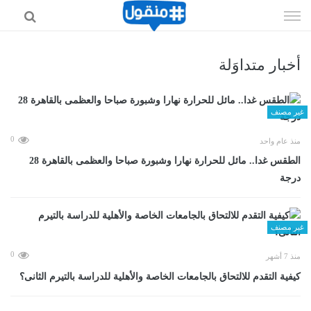
إذهب
الى
المحتوى
أخبار متداوَلة
غير مصنف
0
منذ عام واحد
الطقس غدا.. مائل للحرارة نهارا وشبورة صباحا والعظمى بالقاهرة 28
درجة
غير مصنف
0
منذ 7 أشهر
كيفية التقدم للالتحاق بالجامعات الخاصة والأهلية للدراسة بالتيرم الثانى؟