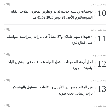
0
منذ شهر واحد
10
توجيهات رئاسية جديدة لدعم وتطوير المجرى الملاحي لقناة
السويساليوم الأحد، 28 يونيو 2026 01:52 مـ
0
منذ شهر واحد
11
4 شهداء بينهم طفلان و27 مصاباً فى غارات إسرائيلية متواصلة
على قطاع غزة
0
منذ شهر واحد
12
لحل أزمة الطفوحات.. قطع المياه 6 ساعات عن "بشتيل البلد
ولعبة" بالجيزة
0
منذ شهر واحد
13
فن المقام جسر بين الأجيال والثقافات.. مسئول باليونسكو:
تراث إنساني يجب صونه
0
منذ شهرين